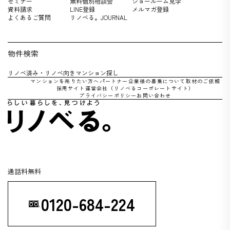
セミナー
無料個別相談会
ショールーム見学
資料請求
LINE登録
メルマガ登録
よくあるご質問
リノベる。JOURNAL
物件検索
リノベ済み・リノベ向きマンション探し
マンションを売りたい方へ
パートナー企業様の募集について
取材のご依頼
採用サイト
運営会社（リノべるコーポレートサイト）
プライバシーポリシー
お問い合わせ
通話料無料
0120-684-224