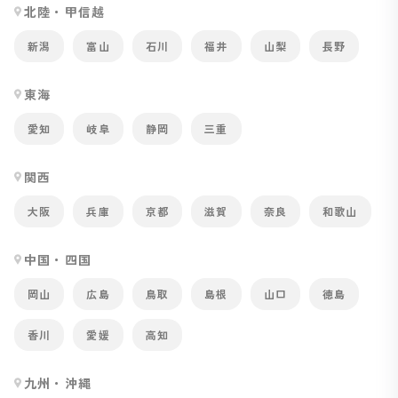
北陸・甲信越
新潟
富山
石川
福井
山梨
長野
東海
愛知
岐阜
静岡
三重
関西
大阪
兵庫
京都
滋賀
奈良
和歌山
中国・四国
岡山
広島
鳥取
島根
山口
徳島
香川
愛媛
高知
九州・沖縄