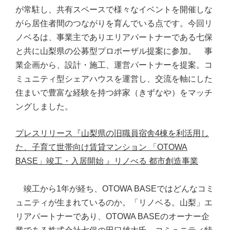
が常駐し、共有スペースで様々なイベントを開催しな
がら居住者間のつながりを育んでいる点です。今回リ
ノベるは、事業主でありエリアパートナーである七保
と共に山梨県の公募型プロポーザル提案に参加。 事
業企画から、設計・施工、運営パートナーを提案。コ
ミュニティ型シェアハウスを運営し、交流を軸にした
住まいで豊富な経験を持つ絆家（きずなや）をマッチ
ングしました。
プレスリリース『山梨県の旧職員宿舎4棟を利活用し
た、子育て世帯向け賃貸マンション 「OTOWA
BASE」竣工・入居開始 』リノべる 都市創造事業
竣工から1年が経ち、OTOWA BASEではどんなコミ
ュニティが生まれているのか。「リノベる。山梨」エ
リアパートナーであり、OTOWA BASEのオーナー企