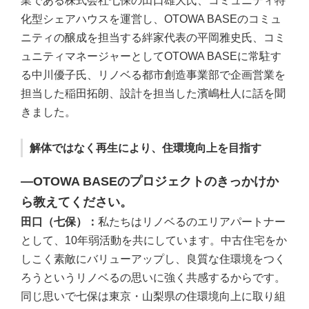
業である株式会社七保の田口雄大氏、コミュニティ特
化型シェアハウスを運営し、OTOWA BASEのコミュ
ニティの醸成を担当する絆家代表の平岡雅史氏、コミ
ュニティマネージャーとしてOTOWA BASEに常駐す
る中川優子氏、リノベる都市創造事業部で企画営業を
担当した稲田拓朗、設計を担当した濱嶋杜人に話を聞
きました。
解体ではなく再生により、住環境向上を目指す
―OTOWA BASEのプロジェクトのきっかけか
ら教えてください。
田口（七保）：
私たちはリノベるのエリアパートナー
として、10年弱活動を共にしています。中古住宅をか
しこく素敵にバリューアップし、良質な住環境をつく
ろうというリノベるの思いに強く共感するからです。
同じ思いで七保は東京・山梨県の住環境向上に取り組