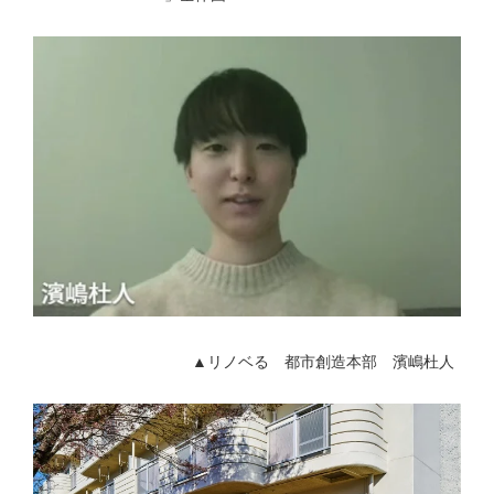
▲リノベる 都市創造本部 濱嶋杜人