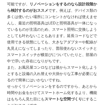
可能ですが、
リノベーションをするのなら設計段階か
ら検討するのがおススメ
です。例えば、デバイス類の
多くは使いたい場所にコンセントがなければ使えませ
んし、最近の照明器具はLEDと照明器具が一体になっ
ているものが主流のため、スマート照明に交換しよう
としても叶わないこともあります。延長コードなどで
使用できる状態にしても、大きなアダプターや配線が
丸見えになってしまったり、普段使わないスイッチと
スマートスイッチが横並びについていたりと、部屋の
中で浮いた存在になりがちです。
また、お風呂屋コンロなどは後からスマート化しよう
とすると設備の入れ替えや大掛かりな工事が必要にな
るので簡単にはいかないですね。
せっかくリノベーションをする
のですから、あとから
時間やお金をかけてスマートホーム化するより、機能
はもちろん
見た目にも
スマートな空間づくり
にするこ