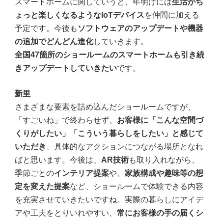
スマートホームに関していうと、年明けには
生活がち
ょっと楽しくなるようなIoTデバイス
を仲間に加える
予定です。今後も
ソフトウェアのアップデートや機器
の追加でどんどん進化
していきます。
全国47箇所のショールームのスマートホームも引き続
きアップデートして
いきたい
です。
新里
さまざまな要素を詰め込んだショールームですが、
「すごいね」で終わらせず、
お客様に「こんな空間づ
くりがしたい」「こういう暮らしをしたい」と感じて
いただき
、具体的なアクションにつながる場所となれ
ばと思います。今後は、
AR技術
も取り入れながら、
季節ごとの
インテリア提案
や、
家族構成や趣味等の想
定を変えた提案
など、ショールームで体験できる内容
を充実させていきたいですね。実際の暮らしにアイデ
アや工夫をとりいれやすい、
常にお客様の手の届くシ