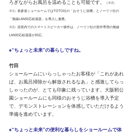
ろぎながらお風呂を温めることも可能です。
（※2）
※1）表参道ショールームではTOTO社の「おそうじ浴槽」とノーリツ社の
「無線LAN対応給湯器」を導入し連携。
※2）浴室内でのスマートスピーカー操作は、ノーリツ社の室外専用の無線
LAN対応給湯器が対応。
♠“ちょっと未来”の暮らしですね。
竹田
ショールームにいらっしゃったお客様が「これがあれ
ば、お風呂掃除から解放されるなあ」と感激してらっ
しゃったのが、とても印象に残っています。大阪靭公
園ショールームにも同様の
おそうじ浴槽
を導入予定
で、デモンストレーションを体感していただけるよう
準備を進めています。
♠“ちょっと未来”の便利な暮らしをショールームで体