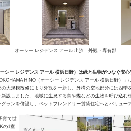
オーシー レジデンス アール 出汐 外観・専有部
HINO（オーシー レジデンス アール 横浜日野）は緑と生物がつなぐ
 R YOKOHAMA HINO（オーシー レジデンス アール 横浜
部の大規模改修により外観を一新し、外構の空地部分には四季
を新設しました。地域に生息する鳥や蝶などの生物を呼び込む
ッグランを併設し、ペットフレンドリー賃貸住宅へとバリュー
子育て世
Kの1室