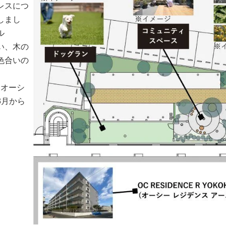
レスにつ
しまし
ル
高い、木の
色合いの
O（オーシ
3月から