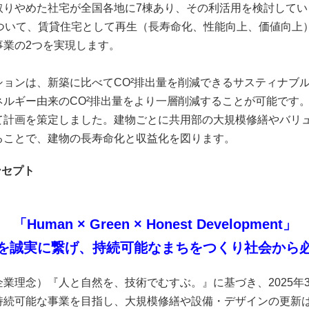
りやめた社宅が全国各地に7棟あり、その利活用を検討してい
について、賃貸住宅として再生（長寿命化、性能向上、価値向上
事業の2つを実現します。
ョンは、新築に比べてCO²排出量を削減できるサスティナブ
ルギー由来のCO²排出量をより一層削減することが可能です
て計画を策定しました。建物ごとに共用部の大規模修繕やバリ
ることで、建物の長寿命化と収益化を図ります。
ンセプト
「Human × Green × Honest Development」
を誠実に繋げ、持続可能なまちをつくり社会から
理念）『人と自然を、技術でむすぶ。』に基づき、2025年
持続可能な事業を目指し、大規模修繕や設備・デザインの更新