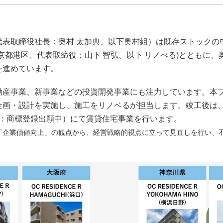
表取締役社長：奥村 太加典、以下奥村組）は既存ストックの
京都港区、代表取締役：山下 智弘、以下 リノべる)とともに、
を進めています。
産事業、新事業などの投資開発事業にも注力しています。本プ
画・設計を実施し、施工をリノベるが担当します。竣工後は、
アール：商標登録出願中）にて賃貸住宅事業を行います。
て、「企業価値向上」の観点から、経営戦略的視点に立って見直しを行い、