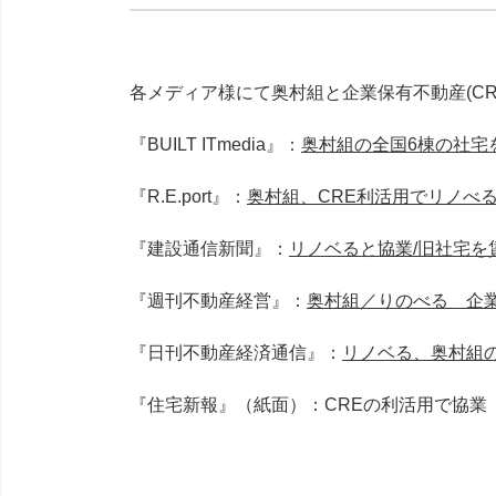
各メディア様にて奥村組と企業保有不動産(C
『BUILT ITmedia』：
奥村組の全国6棟の社宅
『R.E.port』：
奥村組、CRE利活用でリノべ
『建設通信新聞』：
リノベると協業/旧社宅を
『週刊不動産経営』：
奥村組／りのべる 企
『日刊不動産経済通信』：
リノベる、奥村組
『住宅新報』（紙面）：CREの利活用で協業