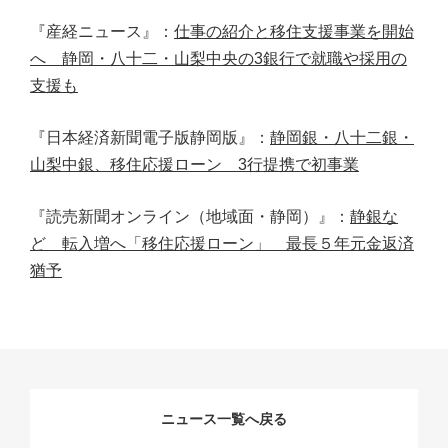
『産経ニュース』：
仕事の紹介と移住支援事業を開始
へ 静岡・八十二・山梨中央の3銀行で就職や採用の
支援も
『日本経済新聞電子版静岡版』：
静岡銀・八十二銀・
山梨中銀、移住応援ローン 3行提携で初事業
『読売新聞オンライン（地域面・静岡）』：
静銀な
ど 転入増へ「移住応援ローン」 最長５年元金返済
猶予
ニュース一覧へ戻る