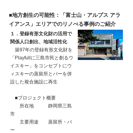
■地方創生の可能性：「富士山・アルプス アラ
イアンス」エリアでのリノべる事例のご紹介
１．登録有形文化財の活用で
関係人口創出、地域活性化
築97年の登録有形文化財を
「Playfullに三島市民と創るウ
イスキー」をコンセプトにウ
ィスキーの蒸留所とバーを併
設した複合施設に再生
■プロジェクト概要
所在地 静岡県三島
市
主要用途 蒸留所・バ
ー