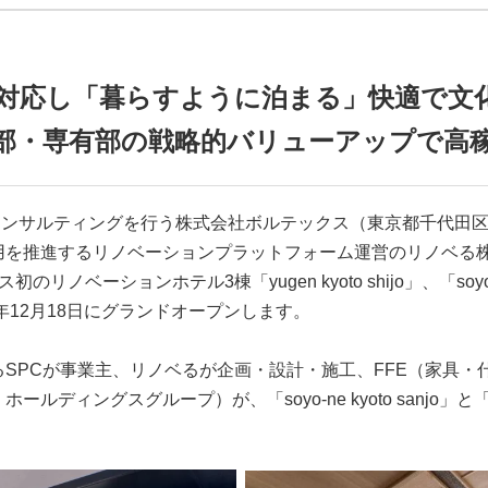
対応し「暮らすように泊まる」快適で文
用部・専有部の戦略的バリューアップで高
サルティングを行う株式会社ボルテックス（東京都千代田区 代表
用を推進するリノベーションプラットフォーム運営のリノベる株
ョンホテル3棟「yugen kyoto shijo」、「soyo-ne kyoto
年12月18日にグランドオープンします。
が事業主、リノベるが企画・設計・施工、FFE（家具・什器・備品）
グスグループ）が、「soyo-ne kyoto sanjo」と「soyo-k