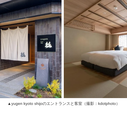
▲yugen kyoto shijoのエントランスと客室（撮影：kdotphoto）