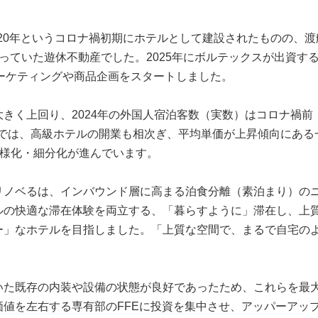
020年というコロナ禍初期にホテルとして建設されたものの、
っていた遊休不動産でした。2025年にボルテックスが出資す
ーケティングや商品企画をスタートしました。
く上回り、2024年の外国人宿泊客数（実数）はコロナ禍前（2
場では、高級ホテルの開業も相次ぎ、平均単価が上昇傾向にあ
多様化・細分化が進んでいます。
ノベるは、インバウンド層に高まる泊食分離（素泊まり）の
ルの快適な滞在体験を両立する、「暮らすように」滞在し、上
ー」なホテルを目指しました。「上質な空間で、まるで自宅の
た既存の内装や設備の状態が良好であったため、これらを最
値を左右する専有部のFFEに投資を集中させ、アッパーアップ