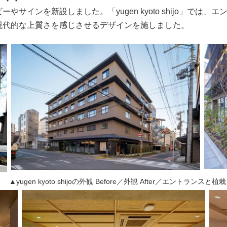
インを新設しました。「yugen kyoto shijo」では
現代的な上質さを感じさせるデザインを施しました。
▲yugen kyoto shijoの外観 Before／外観 After／エントランスと植栽