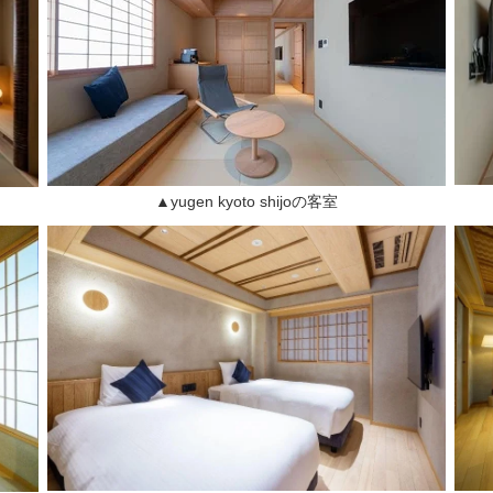
▲yugen kyoto shijoの客室