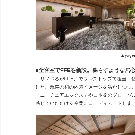
▲yugen
■全客室でFFEを新設。暮らすような居
リノベるがFFEまでワンストップで担当。個
した。既存の和の内装イメージを活かしつつ
「ニーチェアエックス」や日本発のグローバル
感じていただける空間にコーディネートしま