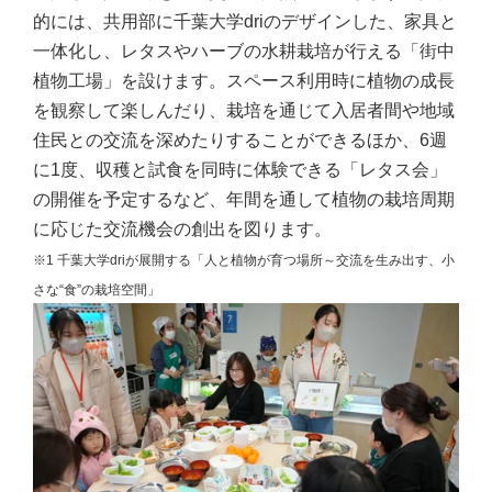
的には、共用部に千葉大学driのデザインした、家具と
一体化し、レタスやハーブの水耕栽培が行える「街中
植物工場」を設けます。スペース利用時に植物の成長
を観察して楽しんだり、栽培を通じて入居者間や地域
住民との交流を深めたりすることができるほか、6週
に1度、収穫と試食を同時に体験できる「レタス会」
の開催を予定するなど、年間を通して植物の栽培周期
に応じた交流機会の創出を図ります。
※1 千葉大学driが展開する「人と
植物が育つ場所～交流を生み出す、小
さな“食”の栽培空間」