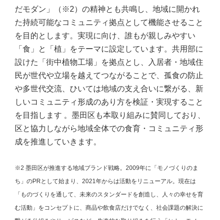
だモダン」（※2）の精神とも共鳴し、地域に開かれ
た持続可能なコミュニティ拠点として機能させること
を目的とします。実現に向け、誰もが親しみやすい
「食」と「植」をテーマに設定しています。共用部に
設けた「街中植物工場」を拠点とし、入居者・地域住
民が世代や立場を越えてつながることで、孤食の防止
や多世代交流、ひいては地域の支え合いに繋がる、新
しいコミュニティ形成のあり方を検証・実現すること
を目指します 。墨田区も本取り組みに賛同しており、
区と協力しながら地域全体での食育・コミュニティ形
成を推進していきます。
※2 墨田区が推進する地域ブランド戦略。2009年に「モノづくりのま
ち」のPRとして始まり、2021年からは活動をリニューアル。現在は
「ものづくりを通して、未来のスタンダードを創造し、人々の幸せを育
む活動」をコンセプトに、商品や飲食店だけでなく、社会課題の解決に