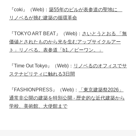
『coki』（Web)：
築55年のビルが表参道の聖地に
リノベるが挑む建築の循環革命
『TOKYO ART BEAT』（Web)：
さいとうとおる 「無
価値とされたものから光を生むアップサイクルアー
ト」リノベる。表参道「b1.／ビーワン。」
『Time Out Tokyo』（Web)：
リノベるのオフィスでサ
ステナビリティに触れる3日間
『FASHIONPRESS』（Web)：
「東京建築祭2026」
通常非公開の建築を特別公開 - 歴史的な近代建築から
学校、美術館、大使館まで