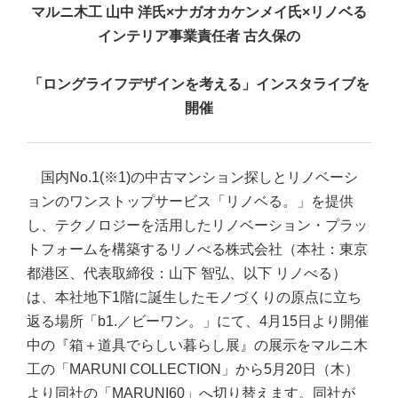
マルニ木工 山中 洋氏×ナガオカケンメイ氏×リノベる
インテリア事業責任者 古久保の
「ロングライフデザインを考える」インスタライブを
開催
国内No.1(※1)の中古マンション探しとリノベーシ
ョンのワンストップサービス「リノベる。」を提供
し、テクノロジーを活用したリノベーション・プラッ
トフォームを構築するリノべる株式会社（本社：東京
都港区、代表取締役：山下 智弘、以下 リノべる）
は、本社地下1階に誕生したモノづくりの原点に立ち
返る場所「b1.／ビーワン。」にて、4月15日より開催
中の『箱＋道具でらしい暮らし展』の展示をマルニ木
工の「MARUNI COLLECTION」から5月20日（木）
より同社の「MARUNI60」へ切り替えます。同社が