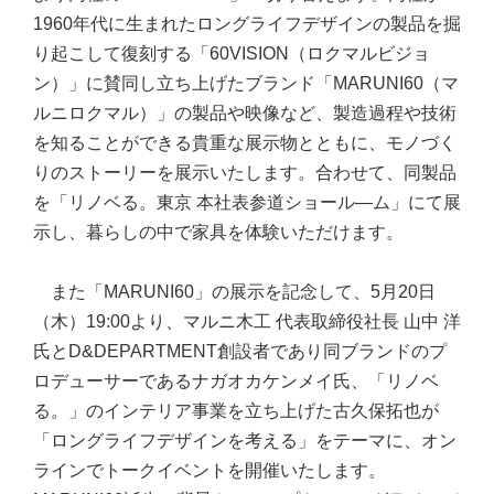
1960年代に生まれたロングライフデザインの製品を掘
り起こして復刻する「60VISION（ロクマルビジョ
ン）」に賛同し立ち上げたブランド「MARUNI60（マ
ルニロクマル）」の製品や映像など、製造過程や技術
を知ることができる貴重な展示物とともに、モノづく
りのストーリーを展示いたします。合わせて、同製品
を「リノベる。東京 本社表参道ショール―ム」にて展
示し、暮らしの中で家具を体験いただけます。
また「MARUNI60」の展示を記念して、5月20日
（木）19:00より、マルニ木工 代表取締役社長 山中 洋
氏とD&DEPARTMENT創設者であり同ブランドのプ
ロデューサーであるナガオカケンメイ氏、「リノベ
る。」のインテリア事業を立ち上げた古久保拓也が
「ロングライフデザインを考える」をテーマに、オン
ラインでトークイベントを開催いたします。