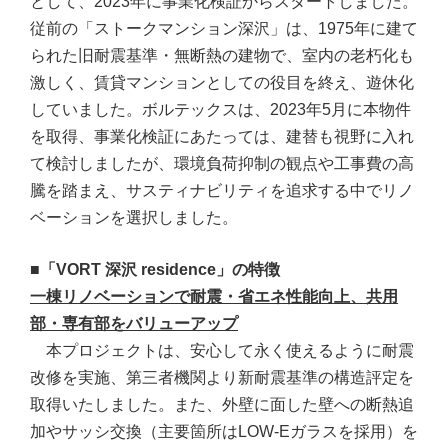
として、2023年に事業化検証からスタートしました。
従前の「ストークマンション深沢」は、1975年に建て
られた旧耐震基準・無断熱の建物で、室内の老朽化も
激しく、賃貸マンションとしての役目を終え、遊休化
していました。ボルテックスは、2023年5月に本物件
を取得、事業化検証にあたっては、建替も視野に入れ
て検討しましたが、環境負荷抑制の観点や工事費の高
騰を踏まえ、サスティナビリティを追求する中でリノ
ベーションを選択しました。
■「VORT 深沢 residence」の特徴
一棟リノベーションで耐震・省エネ性能向上、共用
部・専有部をバリューアップ
本プロジェクトは、安心して永く使えるように耐震
改修を実施、第三者機関より新耐震基準の構造評定を
取得いたしました。また、外壁に面した壁への断熱追
加やサッシ交換（主要箇所はLOW-Eガラスを採用）を