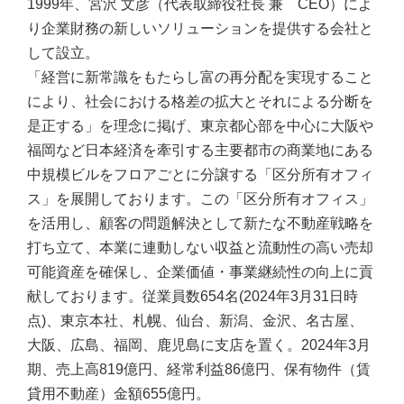
1999年、宮沢 文彦（代表取締役社長 兼 CEO）によ
り企業財務の新しいソリューションを提供する会社と
して設立。
「経営に新常識をもたらし富の再分配を実現すること
により、社会における格差の拡大とそれによる分断を
是正する」を理念に掲げ、東京都心部を中心に大阪や
福岡など日本経済を牽引する主要都市の商業地にある
中規模ビルをフロアごとに分譲する「区分所有オフィ
ス」を展開しております。この「区分所有オフィス」
を活用し、顧客の問題解決として新たな不動産戦略を
打ち立て、本業に連動しない収益と流動性の高い売却
可能資産を確保し、企業価値・事業継続性の向上に貢
献しております。従業員数654名(2024年3月31日時
点)、東京本社、札幌、仙台、新潟、金沢、名古屋、
大阪、広島、福岡、鹿児島に支店を置く。2024年3月
期、売上高819億円、経常利益86億円、保有物件（賃
貸用不動産）金額655億円。