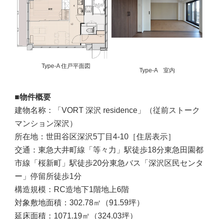
Type-A 住戸平面図
Type-A 室内
■物件概要
建物名称：「VORT 深沢 residence」（従前ストーク
マンション深沢）
所在地：世田谷区深沢5丁目4-10［住居表示］
交通：東急大井町線「等々力」駅徒歩18分東急田園都
市線「桜新町」駅徒歩20分東急バス「深沢区民センタ
ー」停留所徒歩1分
構造規模：RC造地下1階地上6階
対象敷地面積：302.78㎡（91.59坪）
延床面積：1071.19㎡（324.03坪）