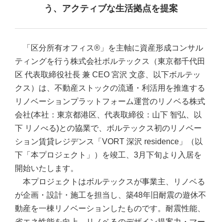
う、アクティブな生活拠点を提案
「区分所有オフィス®」を主軸に資産形成コンサル
ティングを行う株式会社ボルテックス（東京都千代田
区 代表取締役社長 兼 CEO 宮沢 文彦、以下ボルテッ
クス）は、不動産ストックの流通・利活用を推進する
リノベーションプラットフォーム運営のリノベる株式
会社(本社：東京都港区、代表取締役：山下 智弘、以
下 リノべる)との協業で、ボルテックス初のリノベー
ション賃貸レジデンス「VORT 深沢 residence」（以
下「本プロジェクト」）を竣工、3月下旬より入居を
開始いたします。
本プロジェクトはボルテックスが事業主、リノベる
が企画・設計・施工を担当し、築48年旧耐震の遊休不
動産を一棟リノベーションしたものです。耐震性能、
省エネ性能を向上、リノベるのデザイン提案力・マー