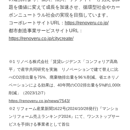
題を価値に変えて成長を加速させ、循環型社会やカー
ボンニュートラル社会の実現を目指しています。
コーポレートサイトURL：
https://renoveru.co.jp/
都市創造事業サービスサイトURL：
https://renoveru.co.jp/citycreate/
※1 リノベる株式会社「賃貸レジデンス「コンフォリア高島
平」で産学共同研究を実施 リノベーションで建て替えに比
べCO2排出量を75%、廃棄物排出量を96％削減。省エネリノ
ベーションによる効果は、40年間のCO2排出量を5%約1,000t
削減」（2023/12/7）
https://renoveru.co.jp/news/7543/
※2 リフォーム産業新聞1622号(2024/10/28発行)『マンショ
ンリフォーム売上ランキング2024』にて、ワンストップサー
ビスを手掛ける事業者として首位