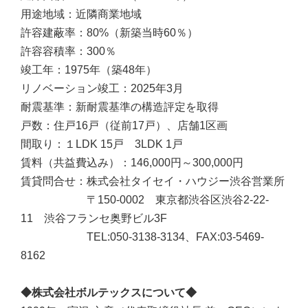
用途地域：近隣商業地域
許容建蔽率：80%（新築当時60％）
許容容積率：300％
竣工年：1975年（築48年）
リノベーション竣工：2025年3月
耐震基準：新耐震基準の構造評定を取得
戸数：住戸16戸（従前17戸）、店舗1区画
間取り：１LDK 15戸 3LDK 1戸
賃料（共益費込み）：146,000円～300,000円
賃貸問合せ：株式会社タイセイ・ハウジー渋谷営業所
〒150-0002 東京都渋谷区渋谷2-22-
11 渋谷フランセ奥野ビル3F
TEL:050-3138-3134、FAX:03-5469-
8162
◆株式会社ボルテックスについて◆