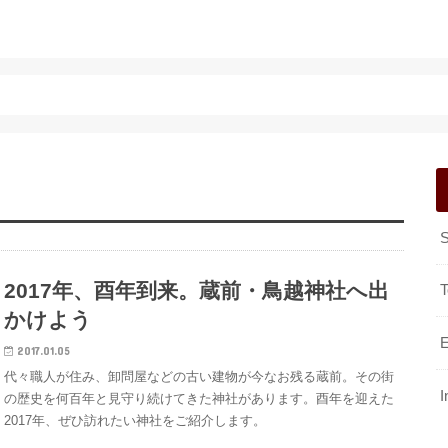
2017年、酉年到来。蔵前・鳥越神社へ出
T
かけよう
2017.01.05
代々職人が住み、卸問屋などの古い建物が今なお残る蔵前。その街
I
の歴史を何百年と見守り続けてきた神社があります。酉年を迎えた
2017年、ぜひ訪れたい神社をご紹介します。