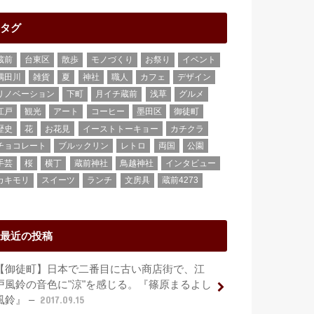
タグ
蔵前
台東区
散歩
モノづくり
お祭り
イベント
隅田川
雑貨
夏
神社
職人
カフェ
デザイン
リノベーション
下町
月イチ蔵前
浅草
グルメ
江戸
観光
アート
コーヒー
墨田区
御徒町
歴史
花
お花見
イーストトーキョー
カチクラ
チョコレート
ブルックリン
レトロ
両国
公園
手芸
桜
横丁
蔵前神社
鳥越神社
インタビュー
カキモリ
スイーツ
ランチ
文房具
蔵前4273
最近の投稿
【御徒町】日本で二番目に古い商店街で、江
戸風鈴の音色に"涼"を感じる。『篠原まるよし
風鈴』 –
2017.09.15