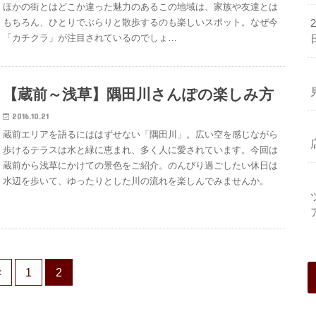
ほかの街とはどこか違った魅力のあるこの地域は、家族や友達とは
もちろん、ひとりでぶらりと散歩するのも楽しいスポット。なぜ今
「カチクラ」が注目されているのでしょ…
【蔵前～浅草】隅田川さんぽの楽しみ方
2016.10.21
蔵前エリアを語るにははずせない「隅田川」。広い空を感じながら
歩けるテラスは水と緑に恵まれ、多く人に愛されています。今回は
蔵前から浅草にかけての景色をご紹介。のんびり過ごしたい休日は
水辺を歩いて、ゆったりとした川の流れを楽しんでみませんか。
<
1
2