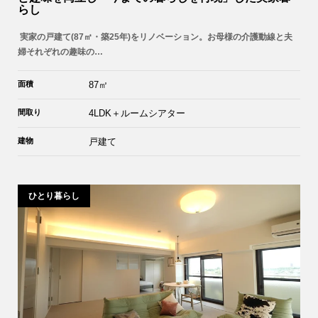
らし
実家の戸建て(87㎡・築25年)をリノベーション。お母様の介護動線と夫
婦それぞれの趣味の…
面積
87㎡
間取り
4LDK＋ルームシアター
建物
戸建て
ひとり暮らし