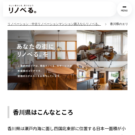
MENU
リノベーション・中古リノベーションマンション購入ならリノベる。
香川県のエリア拡
香川県はこんなところ
香川県は瀬戸内海に面し四国北東部に位置する日本一面積が小