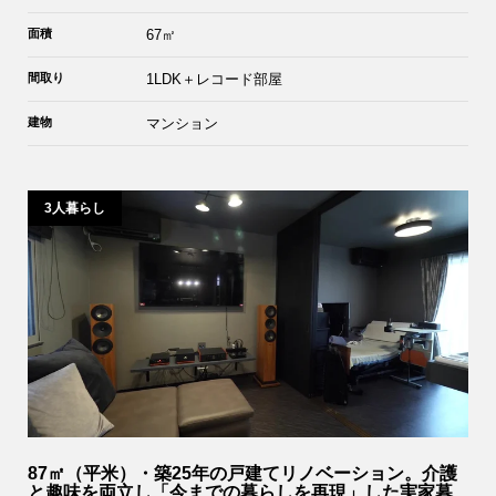
面積
67㎡
間取り
1LDK＋レコード部屋
建物
マンション
3人暮らし
87㎡（平米）・築25年の戸建てリノベーション。介護
と趣味を両立し「今までの暮らしを再現」した実家暮