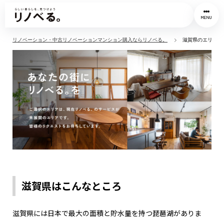
MENU
リノベーション・中古リノベーションマンション購入ならリノベる。
滋賀県のエリア拡
滋賀県はこんなところ
滋賀県には日本で最大の面積と貯水量を持つ琵琶湖がありま