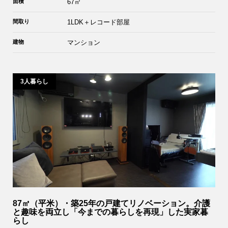
面積
67㎡
間取り
1LDK＋レコード部屋
建物
マンション
3人暮らし
87㎡（平米）・築25年の戸建てリノベーション。介護
と趣味を両立し「今までの暮らしを再現」した実家暮
らし