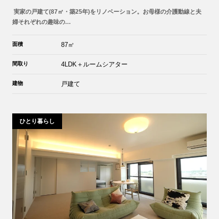
実家の戸建て(87㎡・築25年)をリノベーション。お母様の介護動線と夫
婦それぞれの趣味の…
面積
87㎡
間取り
4LDK＋ルームシアター
建物
戸建て
ひとり暮らし