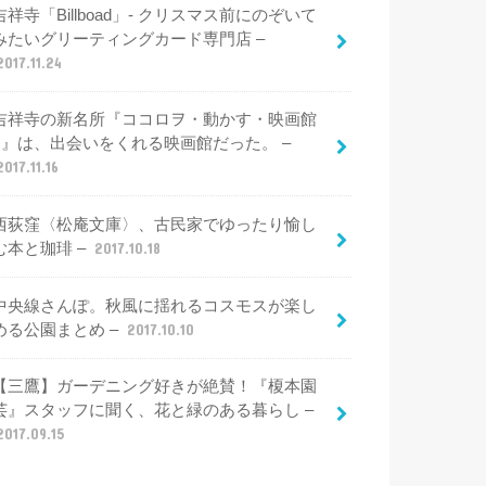
吉祥寺「Billboad」- クリスマス前にのぞいて
みたいグリーティングカード専門店 –
2017.11.24
吉祥寺の新名所『ココロヲ・動かす・映画館
○』は、出会いをくれる映画館だった。 –
2017.11.16
西荻窪〈松庵文庫〉、古民家でゆったり愉し
む本と珈琲 –
2017.10.18
中央線さんぽ。秋風に揺れるコスモスが楽し
める公園まとめ –
2017.10.10
【三鷹】ガーデニング好きが絶賛！『榎本園
芸』スタッフに聞く、花と緑のある暮らし –
2017.09.15