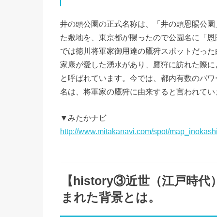
井の頭公園の正式名称は、「井の頭恩賜公園
た敷地を、東京都が賜ったので公園名に「恩
では徳川将軍家御用達の鷹狩スポットだった
家康が愛した湧水があり、鷹狩に訪れた際に
と呼ばれています。今では、都内有数のパワ
名は、将軍家の鷹狩に由来すると言われてい
▼みたかナビ
http://www.mitakanavi.com/spot/map_inokashi
【history③近世（江戸時
まれた背景とは。