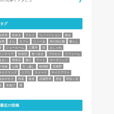
街の先輩インタビュー
タグ
吉祥寺
街歩き
グルメ
リノベーション
散歩
自然
まち
カフェ
リノベる
井の頭公園
暮らし
緑
ショールーム
三鷹市
街
おしゃれ
インテリア
杉並区
食べ歩き
プロセス
リフォーム
住まい
喫茶店
施工
アート
ガーデニング
中央線
公園
引っ越し
映画館
武蔵野
サイクリング
ジブリ
スイーツ
テイクアウト
住みやすさ
内装
散策
武蔵野市
歴史
阿佐ヶ谷
森
水遊び
西
最近の投稿