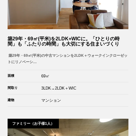
築29年・69㎡(平米)を2LDK+WICに。「ひとりの時
間」も「ふたりの時間」も大切にする住まいづくり
築29年・69㎡(平米)の中古マンションを2LDK＋ウォークインクローゼッ
トにリノベーシ…
面積
69㎡
間取り
3LDK→2LDK＋WIC
建物
マンション
ファミリー（お子様1人）