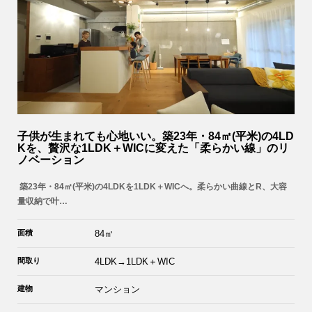
子供が生まれても心地いい。築23年・84㎡(平米)の4LD
Kを、贅沢な1LDK＋WICに変えた「柔らかい線」のリ
ノベーション
築23年・84㎡(平米)の4LDKを1LDK＋WICへ。柔らかい曲線とR、大容
量収納で叶…
面積
84㎡
間取り
4LDK→1LDK＋WIC
建物
マンション