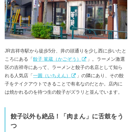
JR吉祥寺駅から徒歩5分、井の頭通りを少し西に歩いたと
ころにある「
餃子 篭蔵（かごぞう）
」。ラーメン激選
区の吉祥寺にあって、ラーメンと餃子の名店として知ら
れる人気店「
一圓（いちえん）
」の隣にあり、その餃
子をテイクアウトできることで有名なのだとか。店内に
は焼かれるのを待つ生の餃子がズラリと並んでいます。
餃子以外も絶品！「肉まん」に舌鼓をう
つ