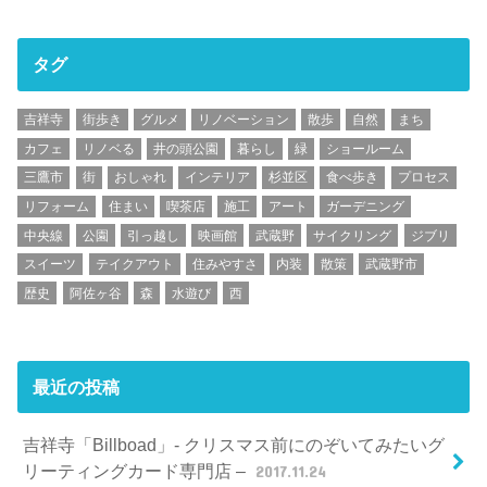
タグ
吉祥寺
街歩き
グルメ
リノベーション
散歩
自然
まち
カフェ
リノベる
井の頭公園
暮らし
緑
ショールーム
三鷹市
街
おしゃれ
インテリア
杉並区
食べ歩き
プロセス
リフォーム
住まい
喫茶店
施工
アート
ガーデニング
中央線
公園
引っ越し
映画館
武蔵野
サイクリング
ジブリ
スイーツ
テイクアウト
住みやすさ
内装
散策
武蔵野市
歴史
阿佐ヶ谷
森
水遊び
西
最近の投稿
吉祥寺「Billboad」- クリスマス前にのぞいてみたいグ
リーティングカード専門店 –
2017.11.24