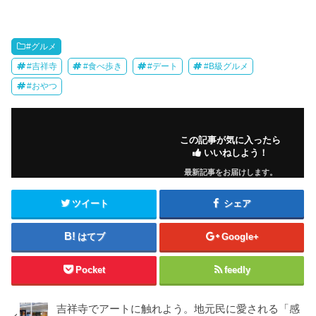
#グルメ
#吉祥寺
#食べ歩き
#デート
#B級グルメ
#おやつ
この記事が気に入ったら
いいねしよう！
最新記事をお届けします。
ツイート
シェア
はてブ
Google+
Pocket
feedly
吉祥寺でアートに触れよう。地元民に愛される「感