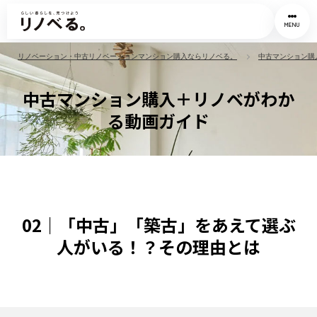
MENU
リノベーション・中古リノベーションマンション購入ならリノベる。
中古マンション購
中古マンション購入＋リノベがわか
る動画ガイド
02｜「中古」「築古」をあえて選ぶ
人がいる！？その理由とは