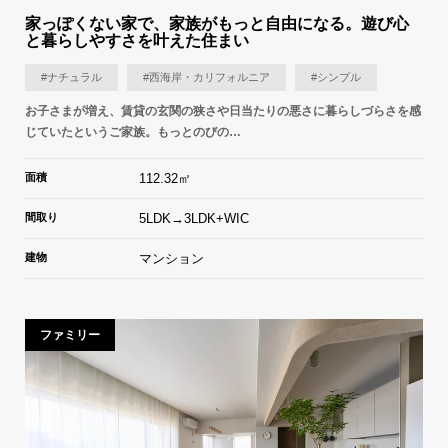
家っぽくない家で、家族がもっと自由になる。遊び心
と暮らしやすさを叶えた住まい
#ナチュラル
#西海岸・カリフォルニア
#シンプル
お子さまが増え、賃貸の玄関の狭さや日当たりの悪さに暮らしづらさを感
じていたというご家族。もっとのびの…
面積
112.32㎡
間取り
5LDK→3LDK+WIC
建物
マンション
ファミリー