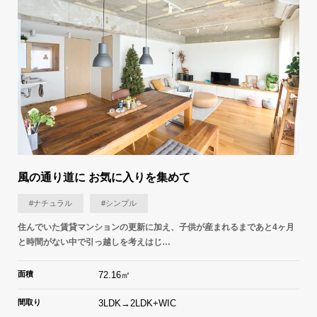
風の通り道に お気に入りを集めて
#ナチュラル
#シンプル
住んでいた賃貸マンションの更新に加え、子供が産まれるまであと4ヶ月
と時間がない中で引っ越しを考えはじ…
面積
72.16㎡
間取り
3LDK→2LDK+WIC