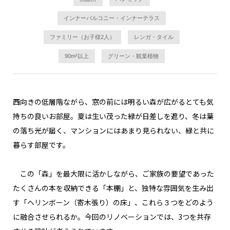
インナーバルコニー・インナーテラス
ファミリー（お子様2人）
レンガ・タイル
90m²以上
グリーン・観葉植物
西向きの低層階ながら、窓の前には明るい森が広がるとても気
持ちの良いお部屋。夏は生い茂った緑が日差しを遮り、冬は葉
の落ち光が届く、マンションにはあまり見られない、緑と共に
暮らす部屋です。
この「森」を最大限に活かしながら、ご家族の要望であった
たくさんの本を収納できる「本棚」と、独特な雰囲気を生み出
す「ヘリンボーン（寄木張り）の床」、これら３つをどのよう
に融合させられるか。今回のリノベーションでは、3つを共存