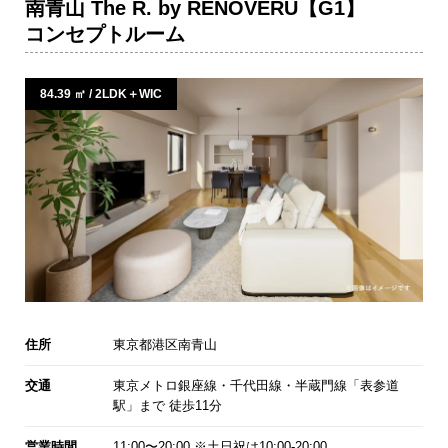
南青山 The R. by RENOVERU【G1】
コンセプトルーム
84.39 ㎡ / 2LDK＋WIC
住所
東京都港区南青山
交通
東京メトロ銀座線・千代田線・半蔵門線「表参道
駅」まで 徒歩11分
営業時間
11:00〜20:00 ※土日祝は10:00-20:00