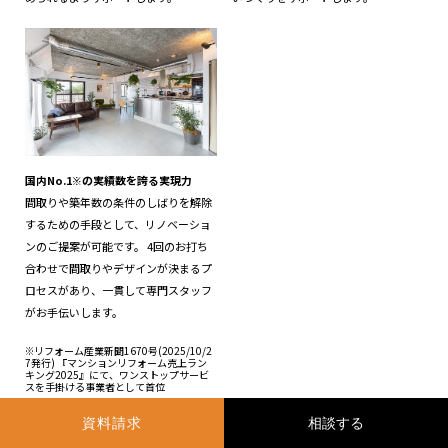
国内
No.1
の実績数を誇る実現力
※
間取りや築年数の条件のしばりを解除
するための手段として、リノベーショ
ンのご提案が可能です。 4回のお打ち
合わせで間取りやデザインが決まるプ
ロセスがあり、一貫して専門スタッフ
がお手伝いします。
※リフォーム産業新聞1670号(2025/10/2
7発行) 『マンションリフォーム売上ラン
キング2025』にて、ワンストップサービ
スを手掛ける事業者として首位
資料請求
詳細を見る