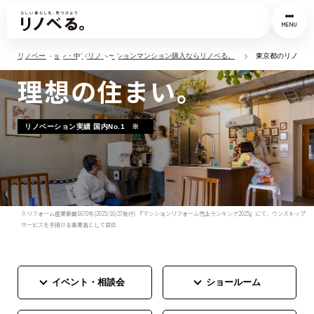
中古マンションのプロ
MENU
と叶える
リノベーション・中古リノベーションマンション購入ならリノベる。
東京都のリノベー
理想の住まい。
リノベーション実績 国内No.1
※
※
リフォーム産業新聞1670号(2025/10/27発行) 『マンションリフォーム売上ランキング2025』にて、ワンストップ
サービスを手掛ける事業者として首位
イベント・相談会
ショールーム