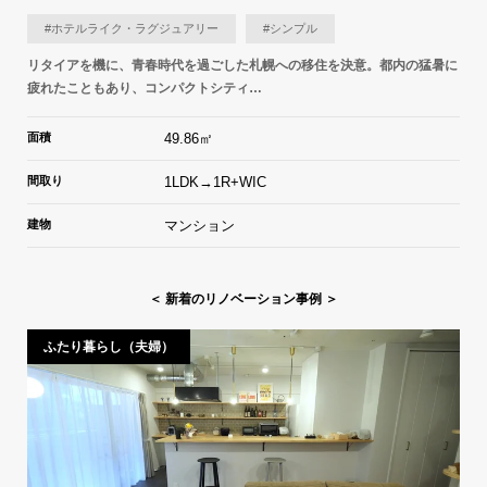
#ホテルライク・ラグジュアリー
#シンプル
リタイアを機に、青春時代を過ごした札幌への移住を決意。都内の猛暑に
疲れたこともあり、コンパクトシティ…
面積
49.86㎡
間取り
1LDK→1R+WIC
建物
マンション
＜ 新着のリノベーション事例 ＞
ふたり暮らし（夫婦）