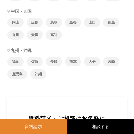
中国・四国
岡山
広島
鳥取
島根
山口
徳島
香川
愛媛
高知
九州・沖縄
福岡
佐賀
長崎
熊本
大分
宮崎
鹿児島
沖縄
資料請求・ご相談はお気軽に
資料請求
資料請求いただいた方に、マンションリノベーションと