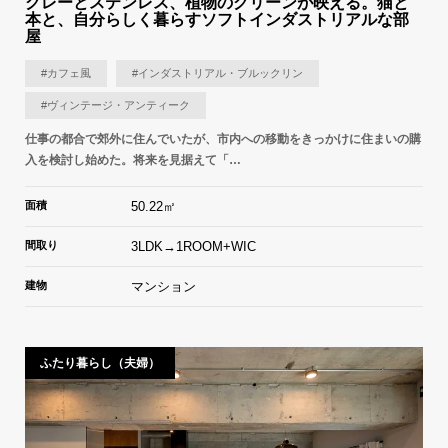
グレーとステンレス、植物のグリーンが映える。猫と
本と、自分らしく暮らすソフトインダストリアルな部
屋
#カフェ風
#インダストリアル・ブルックリン
#ヴィンテージ・アンティーク
仕事の都合で郊外に住んでいたが、市内への移動をきっかけに住まいの購
入を検討し始めた。将来を見据えて「…
面積
50.22㎡
間取り
3LDK→1ROOM+WIC
建物
マンション
ふたり暮らし（夫婦）