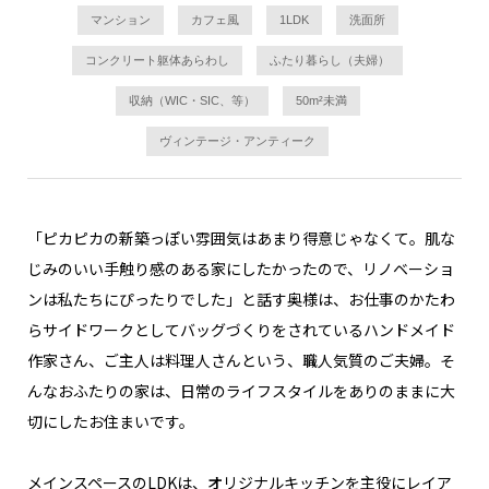
マンション
カフェ風
1LDK
洗面所
コンクリート躯体あらわし
ふたり暮らし（夫婦）
収納（WIC・SIC、等）
50m²未満
ヴィンテージ・アンティーク
「ピカピカの新築っぽい雰囲気はあまり得意じゃなくて。肌な
じみのいい手触り感のある家にしたかったので、リノベーショ
ンは私たちにぴったりでした」と話す奥様は、お仕事のかたわ
らサイドワークとしてバッグづくりをされているハンドメイド
作家さん、ご主人は料理人さんという、職人気質のご夫婦。そ
んなおふたりの家は、日常のライフスタイルをありのままに大
切にしたお住まいです。
メインスペースのLDKは、オリジナルキッチンを主役にレイア