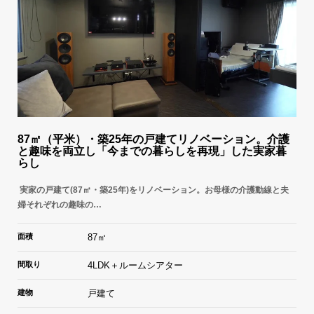
87㎡（平米）・築25年の戸建てリノベーション。介護
と趣味を両立し「今までの暮らしを再現」した実家暮
らし
実家の戸建て(87㎡・築25年)をリノベーション。お母様の介護動線と夫
婦それぞれの趣味の…
面積
87㎡
間取り
4LDK＋ルームシアター
建物
戸建て