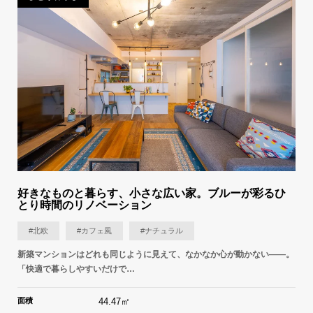
好きなものと暮らす、小さな広い家。ブルーが彩るひ
とり時間のリノベーション
#北欧
#カフェ風
#ナチュラル
新築マンションはどれも同じように見えて、なかなか心が動かない——。
「快適で暮らしやすいだけで…
面積
44.47㎡