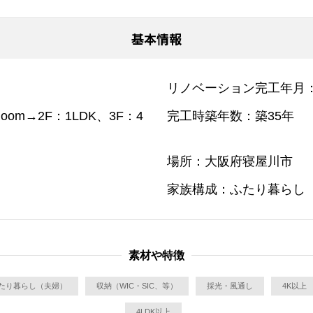
基本情報
リノベーション完工年月
Room→2F：1LDK、3F：4
完工時築年数
築35年
場所
大阪府寝屋川市
家族構成
ふたり暮らし
素材や特徴
たり暮らし（夫婦）
収納（WIC・SIC、等）
採光・風通し
4K以上
4LDK以上