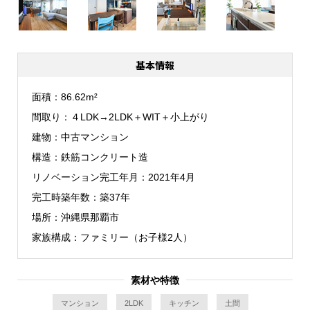
基本情報
面積
86.62m²
間取り
４LDK→2LDK＋WIT＋小上がり
建物
中古マンション
構造
鉄筋コンクリート造
リノベーション完工年月
2021年4月
完工時築年数
築37年
場所
沖縄県那覇市
家族構成
ファミリー（お子様2人）
素材や特徴
マンション
2LDK
キッチン
土間