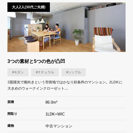
大人2人(30代ご夫婦)
3つの素材と5つの色が凸凹
#モダン
#ナチュラル
#シンプル
3面採光で南向きという市街地ではかなり好条件のマンション。2LDKに
大きめのウォークインクローゼット…
面積
86.0m²
間取り
1LDK+WIC
建物
中古マンション