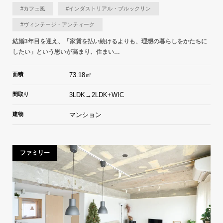
#カフェ風
#インダストリアル・ブルックリン
#ヴィンテージ・アンティーク
結婚3年目を迎え、「家賃を払い続けるよりも、理想の暮らしをかたちに
したい」という思いが高まり、住まい…
面積
73.18㎡
間取り
3LDK→2LDK+WIC
建物
マンション
ファミリー