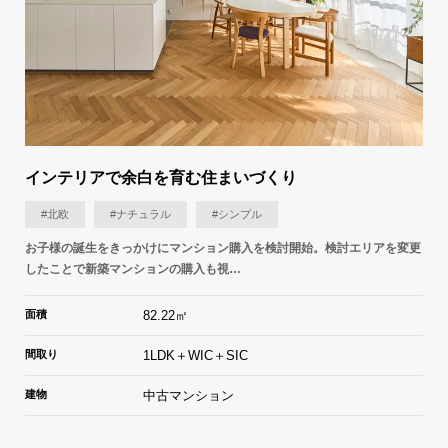
インテリアで余白を育む住まいづくり
#北欧
#ナチュラル
#シンプル
お子様の誕生をきっかけにマンション購入を検討開始。検討エリアを変更
したことで新築マンションの購入も視…
面積
82.22㎡
間取り
1LDK＋WIC＋SIC
建物
中古マンション