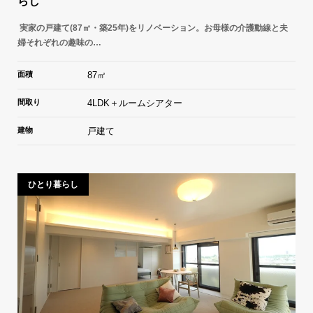
らし
実家の戸建て(87㎡・築25年)をリノベーション。お母様の介護動線と夫
婦それぞれの趣味の…
面積
87㎡
間取り
4LDK＋ルームシアター
建物
戸建て
ひとり暮らし