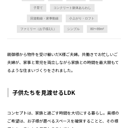
子育て
コンクリート躯体あらわし
回遊動線・家事動線
小上がり・ロフト
ファミリー（お子様2人）
シンプル
80〜89m²
親御様から物件を受け継いだK様ご夫婦。共働きでお忙しいご
夫婦が、家事と育児を両立しながら家族との時間を最大限もて
るような住まいづくりをされました。
子供たちを見渡せるLDK
コンセプトは、家族と過ごす時間を大切にする暮らし。奥様の
ご希望は、お子様が遊べるスペースを確保することと、その様