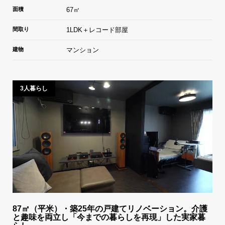
面積
67㎡
間取り
1LDK＋レコード部屋
建物
マンション
3人暮らし
87㎡（平米）・築25年の戸建てリノベーション。介護
と趣味を両立し「今までの暮らしを再現」した実家暮