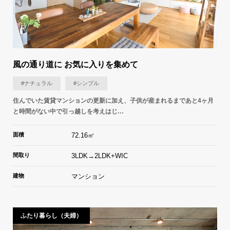
風の通り道に お気に入りを集めて
#ナチュラル
#シンプル
住んでいた賃貸マンションの更新に加え、子供が産まれるまであと4ヶ月
と時間がない中で引っ越しを考えはじ…
面積
72.16㎡
間取り
3LDK→2LDK+WIC
建物
マンション
ふたり暮らし（夫婦）