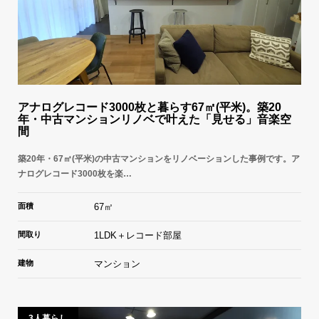
アナログレコード3000枚と暮らす67㎡(平米)。築20
年・中古マンションリノベで叶えた「見せる」音楽空
間
築20年・67㎡(平米)の中古マンションをリノベーションした事例です。ア
ナログレコード3000枚を楽…
面積
67㎡
間取り
1LDK＋レコード部屋
建物
マンション
3人暮らし