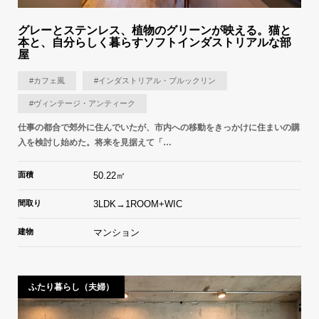
グレーとステンレス、植物のグリーンが映える。猫と
本と、自分らしく暮らすソフトインダストリアルな部
屋
#カフェ風
#インダストリアル・ブルックリン
#ヴィンテージ・アンティーク
仕事の都合で郊外に住んでいたが、市内への移動をきっかけに住まいの購
入を検討し始めた。将来を見据えて「…
面積
50.22㎡
間取り
3LDK→1ROOM+WIC
建物
マンション
ふたり暮らし（夫婦）