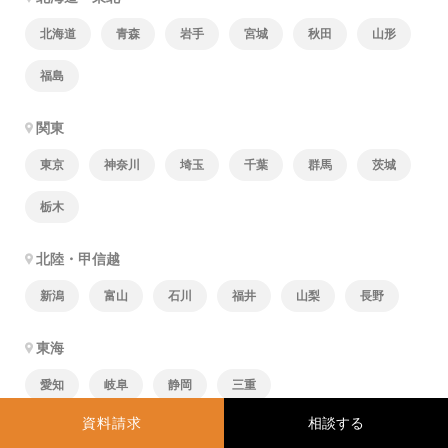
北海道
青森
岩手
宮城
秋田
山形
福島
関東
東京
神奈川
埼玉
千葉
群馬
茨城
栃木
北陸・甲信越
新潟
富山
石川
福井
山梨
長野
東海
愛知
岐阜
静岡
三重
資料請求
関西