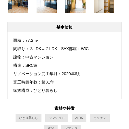
基本情報
面積
77.2m²
間取り
３LDK→２LDK＋SAX部屋＋WIC
建物
中古マンション
構造
SRC造
リノベーション完工年月
2020年6月
完工時築年数
築31年
家族構成
ひとり暮らし
素材や特徴
ひとり暮らし
マンション
2LDK
キッチン
玄関
ドア・扉