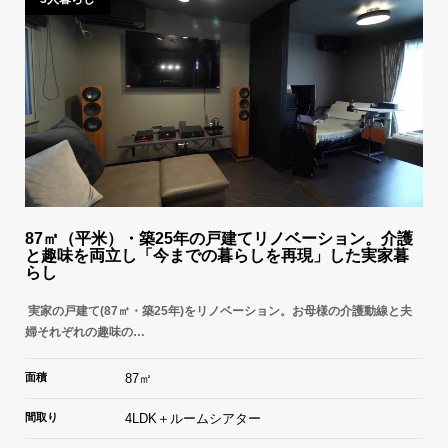
87㎡（平米）・築25年の戸建てリノベーション。介護
と趣味を両立し「今までの暮らしを再現」した実家暮
らし
実家の戸建て(87㎡・築25年)をリノベーション。お母様の介護動線と夫
婦それぞれの趣味の…
面積
87㎡
間取り
4LDK＋ルームシアター