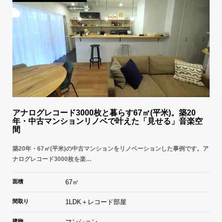
アナログレコード3000枚と暮らす67㎡(平米)。築20
年・中古マンションリノベで叶えた「見せる」音楽空
間
築20年・67㎡(平米)の中古マンションをリノベーションした事例です。ア
ナログレコード3000枚を楽…
面積
67㎡
間取り
1LDK＋レコード部屋
建物
マンション