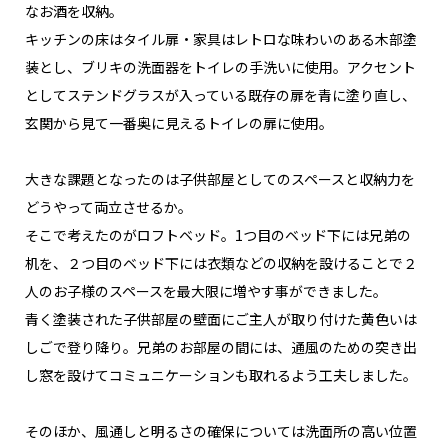
なお酒を収納。
キッチンの床はタイル扉・家具はレトロな味わいのある木部塗
装とし、ブリキの洗面器をトイレの手洗いに使用。アクセント
としてステンドグラスが入っている既存の扉を青に塗り直し、
玄関から見て一番奥に見えるトイレの扉に使用。
大きな課題となったのは子供部屋としてのスペースと収納力を
どうやって両立させるか。
そこで考えたのがロフトベッド。1つ目のベッド下には兄弟の
机を、２つ目のベッド下には衣類などの収納を設けることで２
人のお子様のスペースを最大限に増やす事ができました。
青く塗装された子供部屋の壁面にご主人が取り付けた黄色いは
しごで登り降り。兄弟のお部屋の間には、通風のための突き出
し窓を設けてコミュニケーションも取れるよう工夫しました。
そのほか、風通しと明るさの確保については洗面所の高い位置