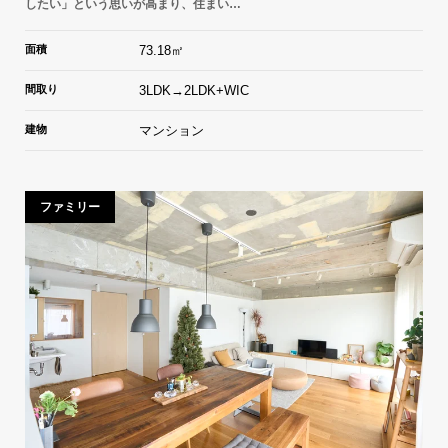
したい」という思いが高まり、住まい…
面積
73.18㎡
間取り
3LDK→2LDK+WIC
建物
マンション
ファミリー