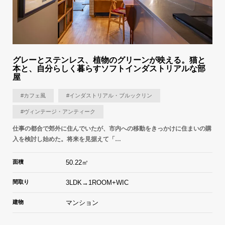
グレーとステンレス、植物のグリーンが映える。猫と
本と、自分らしく暮らすソフトインダストリアルな部
屋
#カフェ風
#インダストリアル・ブルックリン
#ヴィンテージ・アンティーク
仕事の都合で郊外に住んでいたが、市内への移動をきっかけに住まいの購
入を検討し始めた。将来を見据えて「…
面積
50.22㎡
間取り
3LDK→1ROOM+WIC
建物
マンション