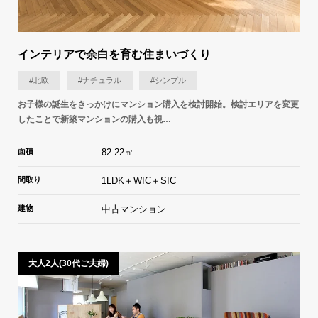
インテリアで余白を育む住まいづくり
#北欧
#ナチュラル
#シンプル
お子様の誕生をきっかけにマンション購入を検討開始。検討エリアを変更
したことで新築マンションの購入も視…
面積
82.22㎡
間取り
1LDK＋WIC＋SIC
建物
中古マンション
大人2人(30代ご夫婦)