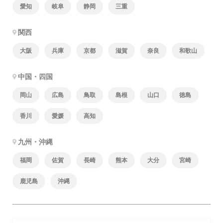
愛知
岐阜
静岡
三重
関西
大阪
兵庫
京都
滋賀
奈良
和歌山
中国・四国
岡山
広島
鳥取
島根
山口
徳島
香川
愛媛
高知
九州・沖縄
福岡
佐賀
長崎
熊本
大分
宮崎
鹿児島
沖縄