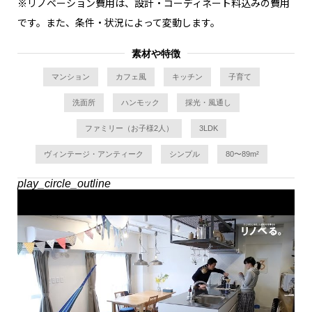
※リノベーション費用は、設計・コーディネート料込みの費用
です。また、条件・状況によって変動します。
素材や特徴
マンション
カフェ風
キッチン
子育て
洗面所
ハンモック
採光・風通し
ファミリー（お子様2人）
3LDK
ヴィンテージ・アンティーク
シンプル
80〜89m²
play_circle_outline