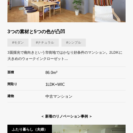
3つの素材と5つの色が凸凹
#モダン
#ナチュラル
#シンプル
3面採光で南向きという市街地ではかなり好条件のマンション。2LDKに
大きめのウォークインクローゼット…
面積
86.0m²
間取り
1LDK+WIC
建物
中古マンション
＜ 新着のリノベーション事例 ＞
ふたり暮らし（夫婦）