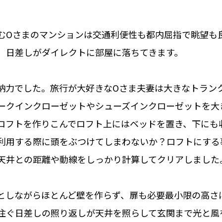
むOさまのマンションは交通利便性も都内屈指で眺望も
、日差しがダイレクトに部屋に落ちてきます。
納力でした。旅行が大好きなOさま夫妻は大きなトラン
ークインクローゼットやシューズインクローゼットを大
ロフトを作りこんでロフト上にはベッドを置き、下にも
利用する際に頭をぶつけてしまわないか？ロフトにする
天井との距離や動線をしっかり計算してクリアしました
としながらほとんど壁を作らず、扉も必要最小限の高さ
注ぐ日差しの照り返しが天井を照らして玄関まで光と風