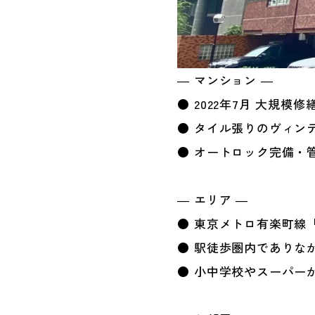
― マンション ―
● 2022年7月 大規模
● タイル張りのヴィン
● オートロック完備・
― エリア ―
● 東京メトロ有楽町線
● 駅徒歩圏内でありな
● 小中学校やスーパー