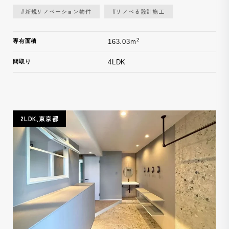
#新規リノベーション物件
#リノベる設計施工
2
専有面積
163.03m
間取り
4LDK
2LDK,東京都