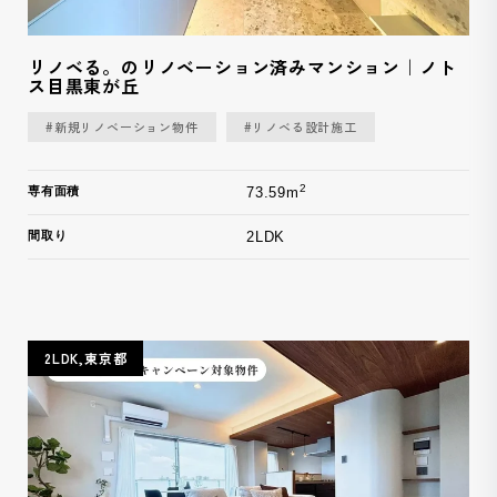
リノベる。のリノベーション済みマンション｜ノト
ス目黒東が丘
#新規リノベーション物件
#リノベる設計施工
2
専有面積
73.59m
間取り
2LDK
2LDK,東京都