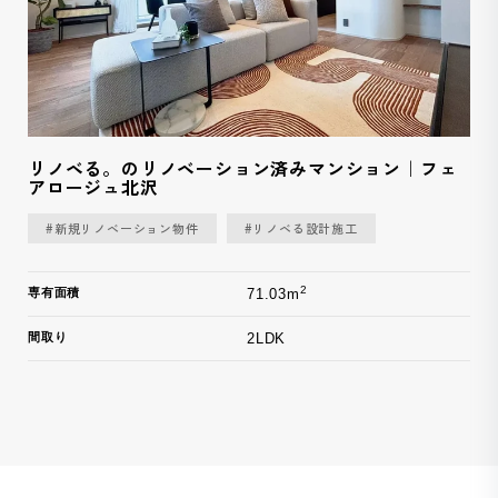
リノベる。のリノベーション済みマンション｜フェ
アロージュ北沢
#新規リノベーション物件
#リノベる設計施工
2
専有面積
71.03m
間取り
2LDK