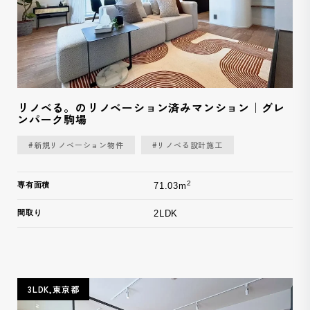
リノベる。のリノベーション済みマンション｜グレ
ンパーク駒場
#新規リノベーション物件
#リノベる設計施工
2
専有面積
71.03m
間取り
2LDK
3LDK,東京都