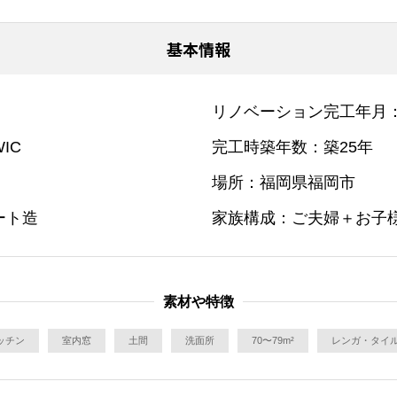
基本情報
リノベーション完工年月
IC
完工時築年数
築25年
場所
福岡県福岡市
ート造
家族構成
ご夫婦＋お子
素材や特徴
ッチン
室内窓
土間
洗面所
70〜79m²
レンガ・タイ