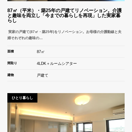
87㎡（平米）・築25年の戸建てリノベーション。介護
と趣味を両立し「今までの暮らしを再現」した実家暮
らし
実家の戸建て(87㎡・築25年)をリノベーション。お母様の介護動線と夫
婦それぞれの趣味の…
面積
87㎡
間取り
4LDK＋ルームシアター
建物
戸建て
ひとり暮らし