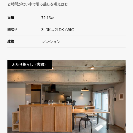
と時間がない中で引っ越しを考えはじ…
面積
72.16㎡
間取り
3LDK→2LDK+WIC
建物
マンション
ふたり暮らし（夫婦）