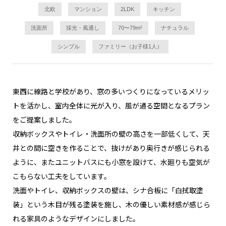
北欧
マンション
2LDK
キッチン
洗面所
採光・風通し
70〜79m²
ナチュラル
シンプル
ファミリー（お子様1人）
東西に線路と学校があり、窓の多いつくりになっているメリッ
トを活かし、室内全体に光が入り、風が通る空間となるプラン
をご提案しました。
収納ボックスやトイレ・洗面所の壁の高さを一部低くして、天
井との間に空きを作ることで、抜けがあり奥行きが感じられる
ように、またユニットバスにも小窓を設けて、水廻りも空気が
こもらない工夫をしています。
洗面やトイレ、収納ボックスの壁は、シナ合板に「白拭取塗
装」という木目が残る塗装を施し、木の優しい素材感が感じら
れる家具のようなデザインにしました。