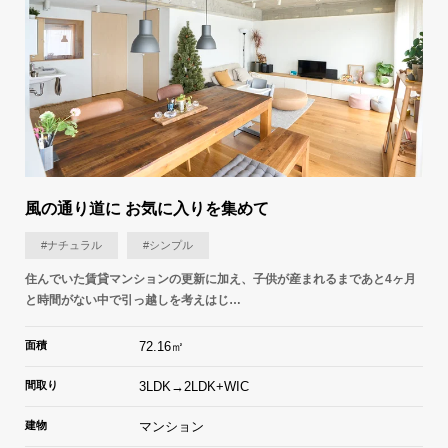
風の通り道に お気に入りを集めて
#ナチュラル
#シンプル
住んでいた賃貸マンションの更新に加え、子供が産まれるまであと4ヶ月
と時間がない中で引っ越しを考えはじ…
面積
72.16㎡
間取り
3LDK→2LDK+WIC
建物
マンション