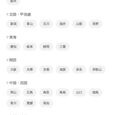
栃木
北陸・甲信越
新潟
富山
石川
福井
山梨
長野
東海
愛知
岐阜
静岡
三重
関西
大阪
兵庫
京都
滋賀
奈良
和歌山
中国・四国
岡山
広島
鳥取
島根
山口
徳島
香川
愛媛
高知