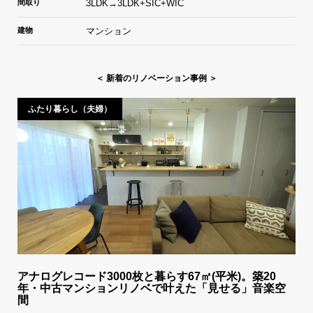
間取り
3LDK→3LDK+SIC+WIC
建物
マンション
＜ 新着のリノベーション事例 ＞
ふたり暮らし（夫婦）
アナログレコード3000枚と暮らす67㎡(平米)。築20
年・中古マンションリノベで叶えた「見せる」音楽空
間