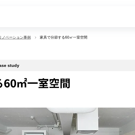
リノベーション事例
家具で分節する60㎡一室空間
 study
60㎡一室空間