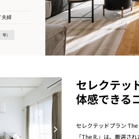
/ 夫婦
C、等）
セレクテッドプ
体感できる
セレクテッドプラン The
「The R.」は、厳選