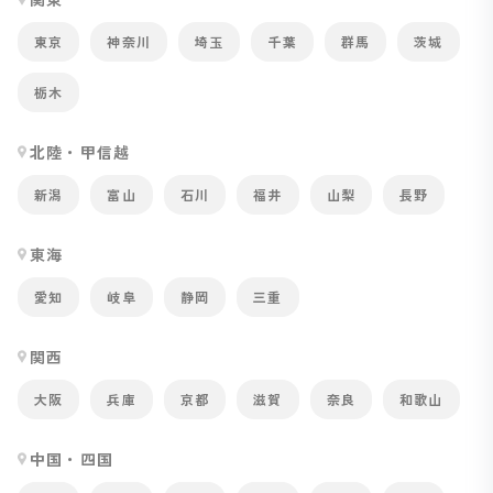
東京
神奈川
埼玉
千葉
群馬
茨城
栃木
北陸・甲信越
新潟
富山
石川
福井
山梨
長野
東海
愛知
岐阜
静岡
三重
関西
大阪
兵庫
京都
滋賀
奈良
和歌山
中国・四国