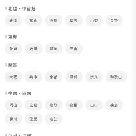
北陸・甲信越
新潟
富山
石川
福井
山梨
長野
東海
愛知
岐阜
静岡
三重
関西
大阪
兵庫
京都
滋賀
奈良
和歌山
中国・四国
岡山
広島
鳥取
島根
山口
徳島
香川
愛媛
高知
九州・沖縄