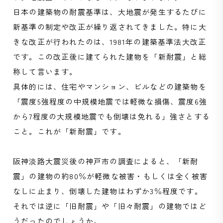
日本の建築物の耐震基準は、大地震が発生するたびに
新基準の制定や改正が繰り返されてきました。特に大
きな改正が行われたのは、1981年の建築基準法大改正
です。この改正後に建てられた建物を「新耐震」と総
称して言います。
具体的には、住宅やマンション、ビルなどの建築物を
「震度5強程度の中規模地震では軽微な損傷、震度6強
から7程度の大規模地震でも倒壊は免れる」強さとする
こと。これが「新耐震」です。
阪神淡路大震災後の神戸市の調査によると、「新耐
震」の建物の約80％が軽微な被害・もしくは全く被害
なしに止まり、倒壊した建物はわずか3％程度です。
それでは逆に「旧耐震」や「旧々耐震」の建物ではど
うだったのでしょうか。