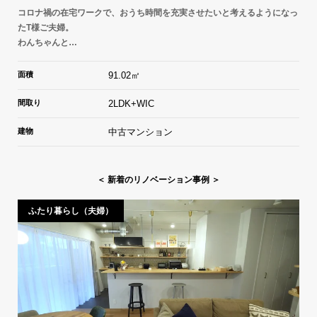
コロナ禍の在宅ワークで、おうち時間を充実させたいと考えるようになっ
たT様ご夫婦。
わんちゃんと…
面積
91.02㎡
間取り
2LDK+WIC
建物
中古マンション
＜ 新着のリノベーション事例 ＞
ふたり暮らし（夫婦）