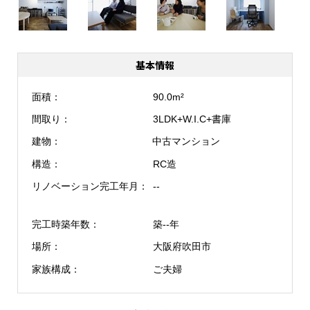
基本情報
面積
90.0m²
間取り
3LDK+W.I.C+書庫
建物
中古マンション
構造
RC造
リノベーション完工年月
--
完工時築年数
築--年
場所
大阪府吹田市
家族構成
ご夫婦