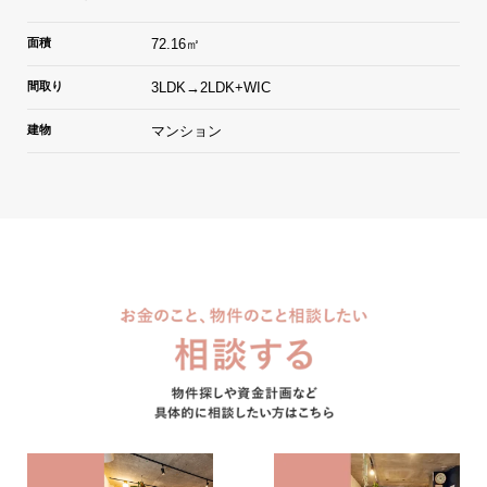
面積
72.16㎡
間取り
3LDK→2LDK+WIC
建物
マンション