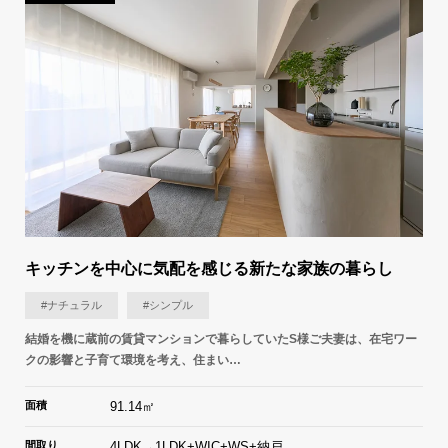
キッチンを中心に気配を感じる新たな家族の暮らし
#ナチュラル
#シンプル
結婚を機に蔵前の賃貸マンションで暮らしていたS様ご夫妻は、在宅ワー
クの影響と子育て環境を考え、住まい…
面積
91.14㎡
間取り
4LDK→1LDK+WIC+WS+納戸