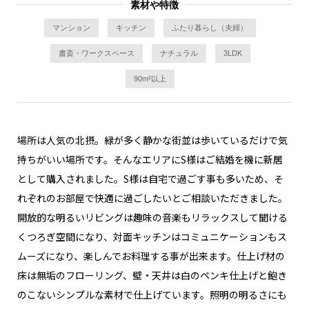
素材や特徴
マンション
キッチン
ふたり暮らし（夫婦）
書斎・ワークスペース
ナチュラル
3LDK
90m²以上
場所は人気の北摂。緑が多く静かな街並は歩いているだけで気
持ちがいい場所です。そんなエリアにS様はご結婚を機に新居
として購入されました。S様は自宅で過ごす事も多いため、そ
れぞれのお部屋で快適に過ごしたいとご相談いただきました。
開放的な明るいリビングは趣味の音楽もリラックスして聞ける
くつろぎ空間になり、対面キッチンはコミュニケーションもス
ムーズになり、楽しんでお料理する事が出来ます。仕上げ材の
床は無垢のフローリング、壁・天井は白のペンキ仕上げと飽き
のこないシンプルな素材で仕上げています。照明の明るさにも