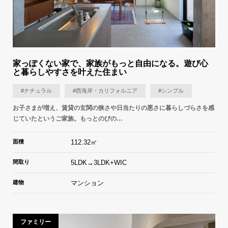
家っぽくない家で、家族がもっと自由になる。遊び心
と暮らしやすさを叶えた住まい
#ナチュラル
#西海岸・カリフォルニア
#シンプル
お子さまが増え、賃貸の玄関の狭さや日当たりの悪さに暮らしづらさを感
じていたというご家族。もっとのびの…
面積
112.32㎡
間取り
5LDK→3LDK+WIC
建物
マンション
ファミリー