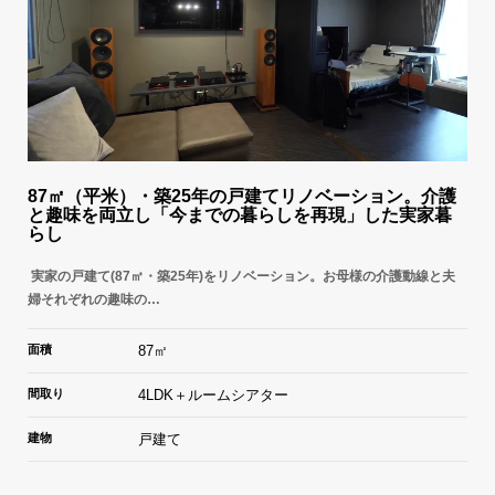
87㎡（平米）・築25年の戸建てリノベーション。介護
と趣味を両立し「今までの暮らしを再現」した実家暮
らし
実家の戸建て(87㎡・築25年)をリノベーション。お母様の介護動線と夫
婦それぞれの趣味の…
面積
87㎡
間取り
4LDK＋ルームシアター
建物
戸建て