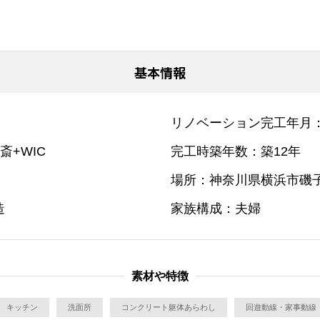
基本情報
リノベーション完工年月
書斎+WIC
完工時築年数
築12年
場所
神奈川県横浜市磯
造
家族構成
夫婦
素材や特徴
キッチン
洗面所
コンクリート躯体あらわし
回遊動線・家事動線