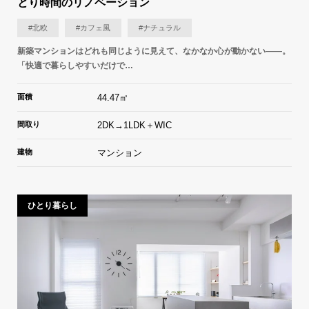
とり時間のリノベーション
#北欧
#カフェ風
#ナチュラル
新築マンションはどれも同じように見えて、なかなか心が動かない——。
「快適で暮らしやすいだけで…
面積
44.47㎡
間取り
2DK→1LDK＋WIC
建物
マンション
ひとり暮らし