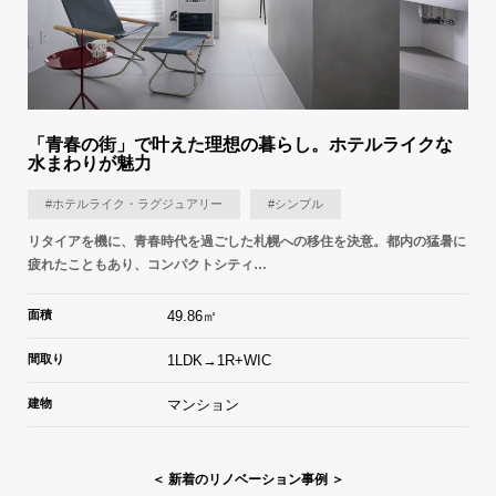
「青春の街」で叶えた理想の暮らし。ホテルライクな
水まわりが魅力
#ホテルライク・ラグジュアリー
#シンプル
リタイアを機に、青春時代を過ごした札幌への移住を決意。都内の猛暑に
疲れたこともあり、コンパクトシティ…
面積
49.86㎡
間取り
1LDK→1R+WIC
建物
マンション
＜ 新着のリノベーション事例 ＞