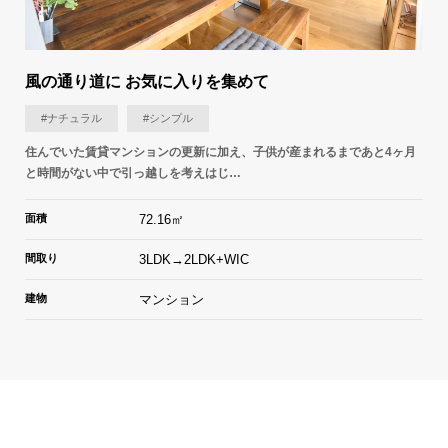
風の通り道に お気に入りを集めて
#ナチュラル
#シンプル
住んでいた賃貸マンションの更新に加え、子供が産まれるまであと4ヶ月
と時間がない中で引っ越しを考えはじ…
面積
72.16㎡
間取り
3LDK→2LDK+WIC
建物
マンション