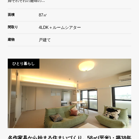
婦それぞれの趣味の…
面積
87㎡
間取り
4LDK＋ルームシアター
建物
戸建て
ひとり暮らし
名作家具から始まる住まいづくり。58㎡(平米)・築38年