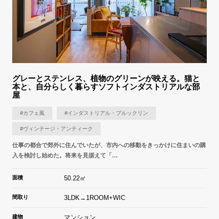
グレーとステンレス、植物のグリーンが映える。猫と
本と、自分らしく暮らすソフトインダストリアルな部
屋
#カフェ風
#インダストリアル・ブルックリン
#ヴィンテージ・アンティーク
仕事の都合で郊外に住んでいたが、市内への移動をきっかけに住まいの購
入を検討し始めた。将来を見据えて「…
面積
50.22㎡
間取り
3LDK→1ROOM+WIC
建物
マンション