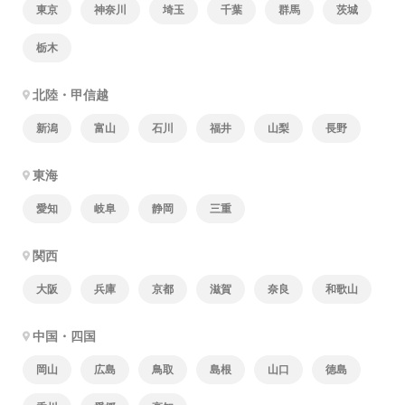
東京
神奈川
埼玉
千葉
群馬
茨城
栃木
北陸・甲信越
新潟
富山
石川
福井
山梨
長野
東海
愛知
岐阜
静岡
三重
関西
大阪
兵庫
京都
滋賀
奈良
和歌山
中国・四国
岡山
広島
鳥取
島根
山口
徳島