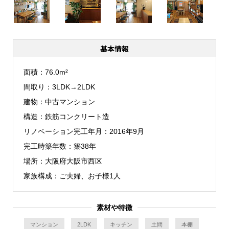
基本情報
面積
76.0m²
間取り
3LDK→2LDK
建物
中古マンション
構造
鉄筋コンクリート造
リノベーション完工年月
2016年9月
完工時築年数
築38年
場所
大阪府大阪市西区
家族構成
ご夫婦、お子様1人
素材や特徴
マンション
2LDK
キッチン
土間
本棚