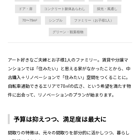
ドア・扉
コンクリート躯体あらわし
採光・風通し
70〜79m²
シンプル
ファミリー（お子様1人）
グリーン・観葉植物
アート好きなご夫婦とお子様1人のファミリー。賃貸や分譲マ
ンションでは「住みたい」と思える家がなかったことから、中
古購入＋リノベーションで「住みたい」空間をつくることに。
自転車通勤できるエリアで70㎡の広さ、という希望を満たす物
件に出会って、リノベーションのプランが始まります。
予算は抑えつつ、満足度は最大に
間取りの特徴は、元々の間取りを部分的に活かしつつ、暮らし