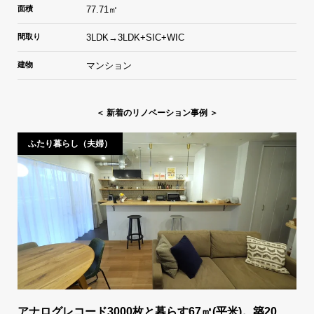
面積
77.71㎡
間取り
3LDK→3LDK+SIC+WIC
建物
マンション
＜ 新着のリノベーション事例 ＞
ふたり暮らし（夫婦）
アナログレコード3000枚と暮らす67㎡(平米)。築20