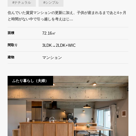
#ナチュラル
#シンプル
住んでいた賃貸マンションの更新に加え、子供が産まれるまであと4ヶ月
と時間がない中で引っ越しを考えはじ…
面積
72.16㎡
間取り
3LDK→2LDK+WIC
建物
マンション
ふたり暮らし（夫婦）