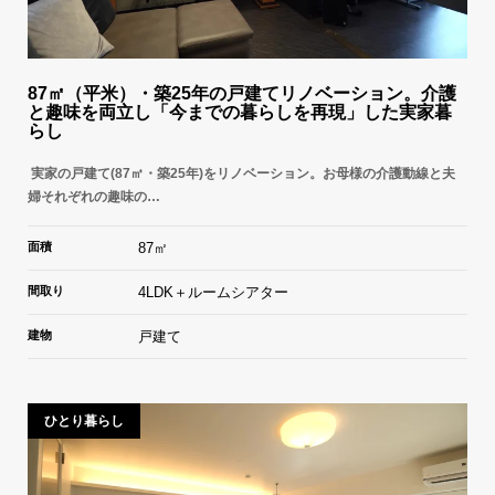
87㎡（平米）・築25年の戸建てリノベーション。介護
と趣味を両立し「今までの暮らしを再現」した実家暮
らし
実家の戸建て(87㎡・築25年)をリノベーション。お母様の介護動線と夫
婦それぞれの趣味の…
面積
87㎡
間取り
4LDK＋ルームシアター
建物
戸建て
ひとり暮らし