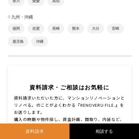
香川
愛媛
高知
九州・沖縄
福岡
佐賀
長崎
熊本
大分
宮崎
鹿児島
沖縄
資料請求・ご相談はお気軽に
資料請求いただいた方に、マンションリノベーションと
リノベる。のことがよくわかる『RENOVERU FILE.』を
お送りします。
購入の時期や物件探し、資金計画、間取り、内装など、
情報収集やご検討をはじめられている方は、お気軽にご
資料請求
相談ください。