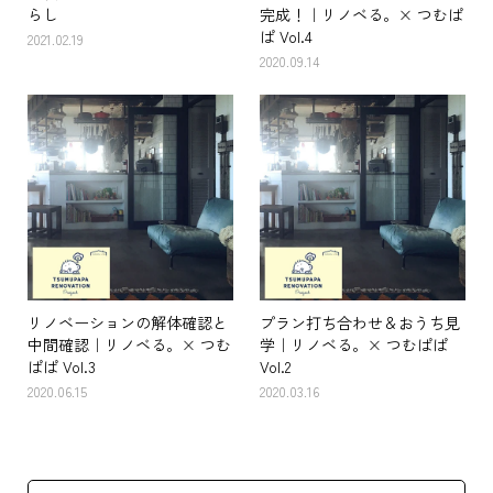
らし
完成！｜リノベる。× つむぱ
ぱ Vol.4
2021.02.19
2020.09.14
リノベーションの解体確認と
プラン打ち合わせ＆おうち見
中間確認｜リノベる。× つむ
学｜リノベる。× つむぱぱ
ぱぱ Vol.3
Vol.2
2020.06.15
2020.03.16