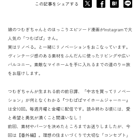
この記事をシェアする
娘のつむぎちゃんとのほっこりエピソード漫画がInstagramで大
人気の「つむぱぱ」さん。
実はリノベる。と一緒にリノベーションをおこなっています。
ヴィンテージ感のある素材をふんだんに使ったリビングや広い
バルコニー。素敵なマイホームを手に入れるまでの道のり＝旅
をお届けします。
つむぎちゃんが生まれる前の前日譚、「中古を買ってリノベー
ション」が何となくわかる『つむぱぱマイホームジャーニー』
は全10回。毎週月曜と金曜に配信です。読み終わる頃には、愛
と希望と勇気が湧くこと間違いなし！
前回、素材やパーツを決めたところまでお送りしましたが、今
回は【番外編】。理想の住まいづくりで大切な「コンセプト」