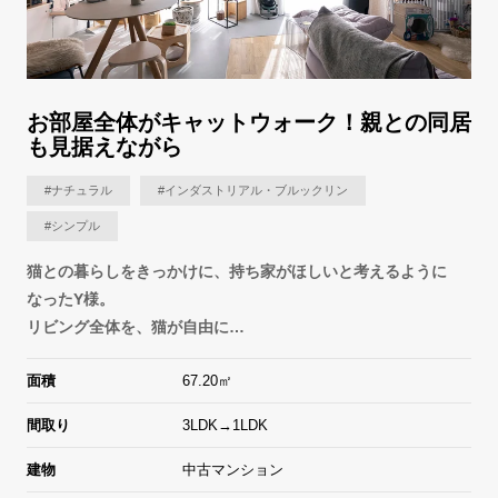
お部屋全体がキャットウォーク！親との同居
も見据えながら
#ナチュラル
#インダストリアル・ブルックリン
#シンプル
猫との暮らしをきっかけに、持ち家がほしいと考えるように
なったY様。
リビング全体を、猫が自由に…
面積
67.20㎡
間取り
3LDK→1LDK
建物
中古マンション