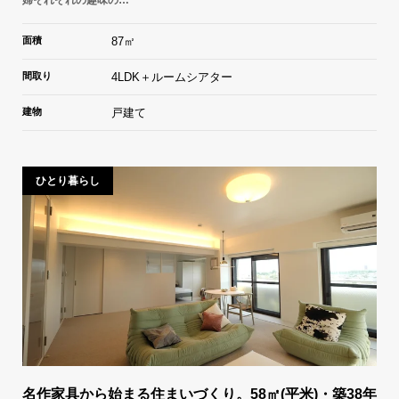
面積
87㎡
間取り
4LDK＋ルームシアター
建物
戸建て
ひとり暮らし
名作家具から始まる住まいづくり。58㎡(平米)・築38年