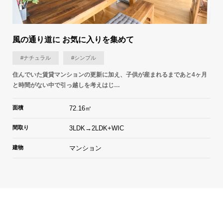
風の通り道に お気に入りを集めて
#ナチュラル
#シンプル
住んでいた賃貸マンションの更新に加え、子供が産まれるまであと4ヶ月
と時間がない中で引っ越しを考えはじ…
面積
72.16㎡
間取り
3LDK→2LDK+WIC
建物
マンション