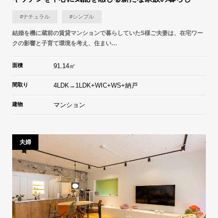
#ナチュラル
#シンプル
結婚を機に蔵前の賃貸マンションで暮らしていたS様ご夫妻は、在宅ワー
クの影響と子育て環境を考え、住まい…
面積
91.14㎡
間取り
4LDK→1LDK+WIC+WS+納戸
建物
マンション
夫婦