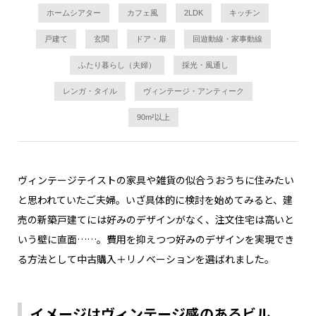
ホームシアター
カフェ風
2LDK
キッチン
戸建て
玄関
ドア・扉
回遊動線・家事動線
ふたり暮らし（夫婦）
採光・風通し
レンガ・タイル
ヴィンテージ・アンティーク
90m²以上
ヴィンテージテイストの家具や雑貨の似合うおうちに住みたい
と思われていたご夫婦。いざ具体的に検討を始めてみると、建
売の新築戸建てには好みのデザインがなく、注文住宅は高いと
いう壁に直面……。費用を抑えつつ好みのデザインを実現でき
る方法として中古購入＋リノベーションを選ばれました。
イメージはヴィンテージ感のあるビル