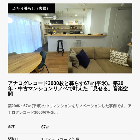
ふたり暮らし（夫婦）
アナログレコード3000枚と暮らす67㎡(平米)。築20
年・中古マンションリノベで叶えた「見せる」音楽空
間
築20年・67㎡(平米)の中古マンションをリノベーションした事例です。ア
ナログレコード3000枚を楽…
面積
67㎡
間取り
1LDK＋レコード部屋