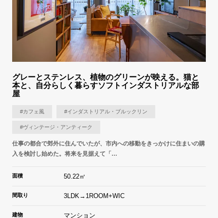
グレーとステンレス、植物のグリーンが映える。猫と
本と、自分らしく暮らすソフトインダストリアルな部
屋
#カフェ風
#インダストリアル・ブルックリン
#ヴィンテージ・アンティーク
仕事の都合で郊外に住んでいたが、市内への移動をきっかけに住まいの購
入を検討し始めた。将来を見据えて「…
面積
50.22㎡
間取り
3LDK→1ROOM+WIC
建物
マンション