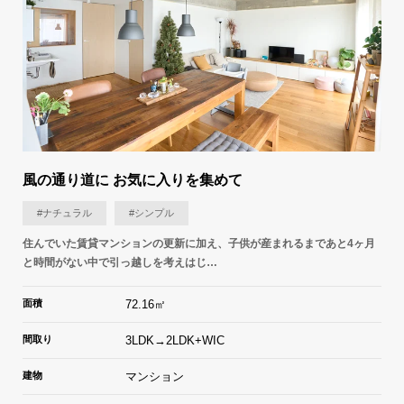
風の通り道に お気に入りを集めて
#ナチュラル
#シンプル
住んでいた賃貸マンションの更新に加え、子供が産まれるまであと4ヶ月
と時間がない中で引っ越しを考えはじ…
面積
72.16㎡
間取り
3LDK→2LDK+WIC
建物
マンション