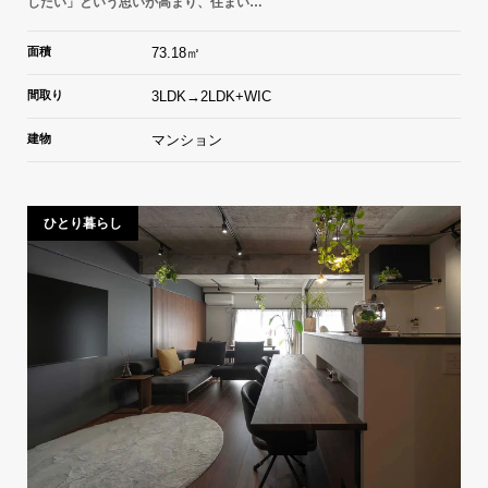
したい」という思いが高まり、住まい…
面積
73.18㎡
間取り
3LDK→2LDK+WIC
建物
マンション
ひとり暮らし