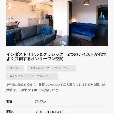
インダストリアル＆クラシック 2つのテイストが心地
よく共創するオンリーワン空間
#モダン
#ホテルライク・ラグジュアリー
#インダストリアル・ブルックリン
1年後の挙式を控えて、賃貸マンションで二人暮らしをはじめたO様。結
婚後は、いずれマイホームが欲しいと…
面積
75.67㎡
間取り
3LDK→2LDK+WTC