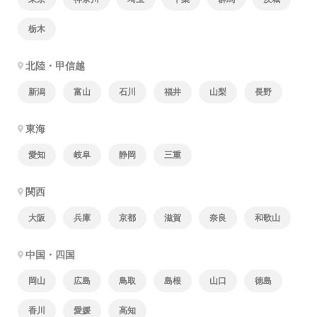
栃木
北陸・甲信越
新潟
富山
石川
福井
山梨
長野
東海
愛知
岐阜
静岡
三重
関西
大阪
兵庫
京都
滋賀
奈良
和歌山
中国・四国
岡山
広島
鳥取
島根
山口
徳島
香川
愛媛
高知