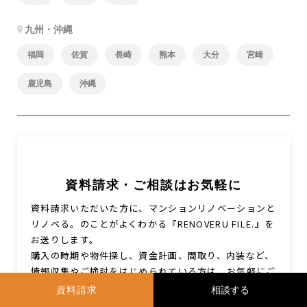
九州・沖縄
福岡
佐賀
長崎
熊本
大分
宮崎
鹿児島
沖縄
資料請求・ご相談はお気軽に
資料請求いただいた方に、マンションリノベーションと
リノベる。のことがよくわかる『RENOVERU FILE.』を
お送りします。
購入の時期や物件探し、資金計画、間取り、内装など、
情報収集やご検討をはじめられている方は、お気軽にご
相談ください。
資料請求