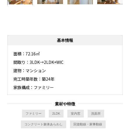
基本情報
面積：72.16㎡
間取り：3LDK→2LDK+WIC
建物：マンション
完工時築年数：築24年
家族構成：ファミリー
素材や特徴
ファミリー
2LDK
室内窓
洗面所
コンクリート躯体あらわし
回遊動線・家事動線