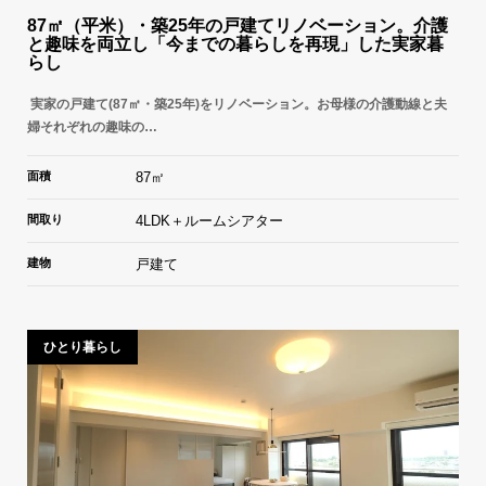
87㎡（平米）・築25年の戸建てリノベーション。介護
と趣味を両立し「今までの暮らしを再現」した実家暮
らし
実家の戸建て(87㎡・築25年)をリノベーション。お母様の介護動線と夫
婦それぞれの趣味の…
面積
87㎡
間取り
4LDK＋ルームシアター
建物
戸建て
ひとり暮らし