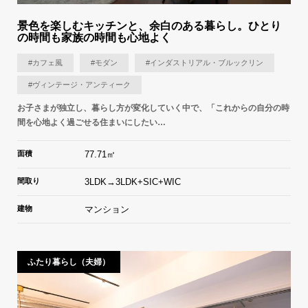
景色を楽しむキッチンと、余白のある暮らし。ひとり
の時間も家族の時間も心地よく
#カフェ風
#モダン
#インダストリアル・ブルックリン
#ヴィンテージ・アンティーク
お子さまが独立し、暮らし方が変化していく中で、「これからの自分の時
間を心地よく過ごせる住まいにしたい…
面積
77.71㎡
間取り
3LDK→3LDK+SIC+WIC
建物
マンション
ふたり暮らし（夫婦）