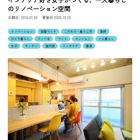
のリノベーション空間
公開日:
2016.01.20 更新日:2025.10.20
リノベーション
部屋づくり
こだわり・暮らし方
事例
ひとり暮らし
リノベる
ペット
マンション
一人暮らし
女子
キッチン
室内窓
インテリア
建具