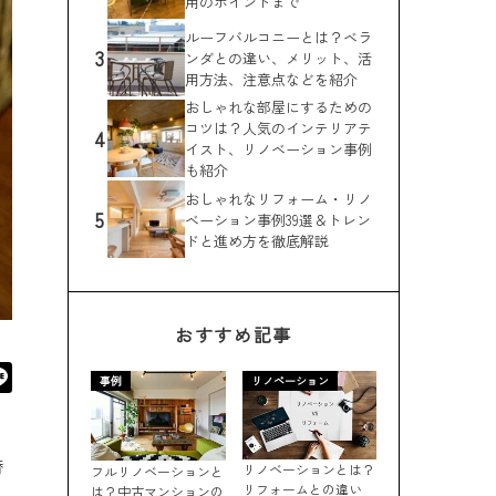
用のポイントまで
ルーフバルコニーとは？ベラ
3
ンダとの違い、メリット、活
用方法、注意点などを紹介
おしゃれな部屋にするための
コツは？人気のインテリアテ
4
イスト、リノベーション事例
も紹介
おしゃれなリフォーム・リノ
5
ベーション事例39選＆トレン
ドと進め方を徹底解説
おすすめ記事
事例
リノベーション
替
リノベーションとは？
フルリノベーションと
リフォームとの違い
は？中古マンションの