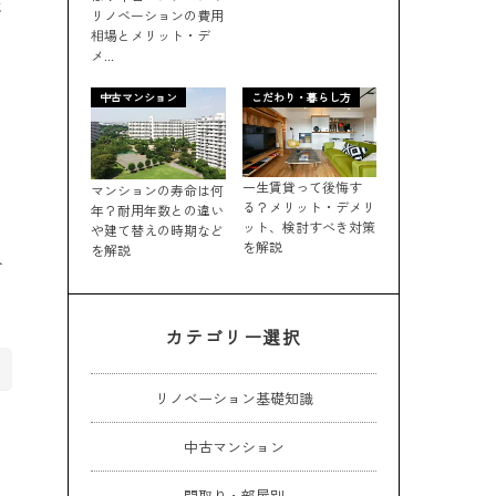
に
リノベーションの費用
相場とメリット・デ
メ...
中古マンション
こだわり・暮らし方
一生賃貸って後悔す
マンションの寿命は何
る？メリット・デメリ
年？耐用年数との違い
ット、検討すべき対策
や建て替えの時期など
を解説
を解説
人
カテゴリー選択
リノベーション基礎知識
中古マンション
間取り・部屋別