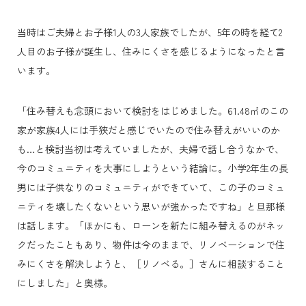
当時はご夫婦とお子様1人の3人家族でしたが、5年の時を経て2
人目のお子様が誕生し、住みにくさを感じるようになったと言
います。
「住み替えも念頭において検討をはじめました。61.48㎡のこの
家が家族4人には手狭だと感じでいたので住み替えがいいのか
も…と検討当初は考えていましたが、夫婦で話し合うなかで、
今のコミュニティを大事にしようという結論に。小学2年生の長
男には子供なりのコミュニティができていて、この子のコミュ
ニティを壊したくないという思いが強かったですね」と旦那様
は話します。「ほかにも、ローンを新たに組み替えるのがネッ
クだったこともあり、物件は今のままで、リノベーションで住
みにくさを解決しようと、［リノベる。］さんに相談すること
にしました」と奥様。