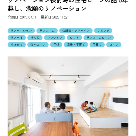
越し、念願のリノベーション
公開日:
2019.04.11 更新日:2023.11.22
リノベーション
リフォーム
体験談・アドバイス
リビング
リノベる
持ち家
マンション
ロフト
リフォームローン
小上がり
住宅ローン
子供
家族・子育て
子育て
ローン