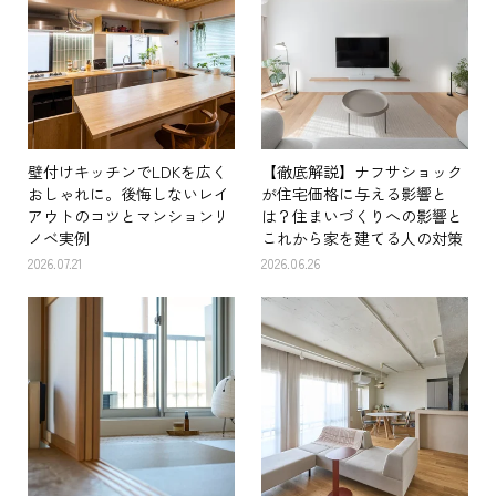
壁付けキッチンでLDKを広く
【徹底解説】ナフサショック
おしゃれに。後悔しないレイ
が住宅価格に与える影響と
アウトのコツとマンションリ
は？住まいづくりへの影響と
ノベ実例
これから家を建てる人の対策
2026.07.21
2026.06.26