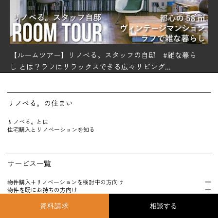
【ルームツアー】リノベる。スタッフの自邸 #雑な暮ら
し とは？ラフにリラックスできる広々リビング...
リノベる。の住まい
リノベる。とは
住宅購入とリノベーションを知る
サービス一覧
物件購入+リノベーションを検 討中の方向け
物件を既にお持 ちの方向け
物件のみをお探しの方向け
ご契約者様向けサービス・付帯サービス
資料請求