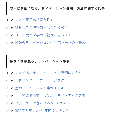
やっぱり気になる。リノベーション費用・お金に関する記事
✔
リノベ費用の相場と目安
✔
頭金ゼロで住宅購入はできるの？
✔
ローン関連記事の一覧はこちら＞＞
✔
念願のリノベーション〜住宅ローンの体験談
あれこれ夢見る。リノベーション事例
✔
リノベる。全リノベーション事例はこちら
✔
［リビング］ビフォー・アフター
✔
団地リノベーション事例まとめ
✔
「土間のある家」に学ぶ、リノベアイデア集
✔
ファミリーで暮らせる 50㎡ リノベ
✔
2020年人気リノベ [年間ランキング]