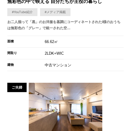
無彩色の中で映える 自分たちが主役の暮らし
#YouTube紹介
#メディア掲載
お二人揃って「黒」のお洋服を基調にコーディネートされたI様のおうち
は無彩色の「グレー」で統一された空…
面積
66.62㎡
間取り
2LDK+WIC
建物
中古マンション
ご夫婦