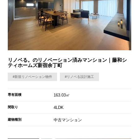
リノベる。のリノベーション済みマンション｜藤和シ
ティホームズ新宿余丁町
#新規リノベーション物件
#リノベる設計施工
専有面積
163.03㎡
間取り
4LDK
建物種別
中古マンション