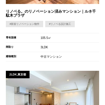
リノベる。のリノベーション済みマンション｜ルネ千
駄木プラザ
#新規リノベーション物件
#リノベる設計施工
専有面積
105.5㎡
間取り
3LDK
建物種別
中古マンション
2LDK,東京都