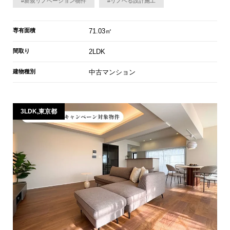
#新規リノベーション物件
#リノベる設計施工
専有面積
71.03㎡
間取り
2LDK
建物種別
中古マンション
3LDK,東京都