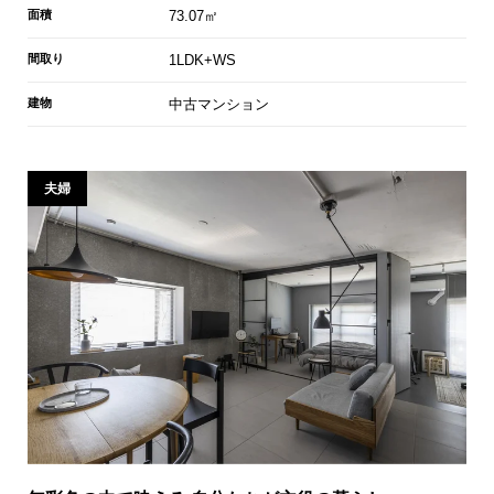
面積
73.07㎡
間取り
1LDK+WS
建物
中古マンション
夫婦