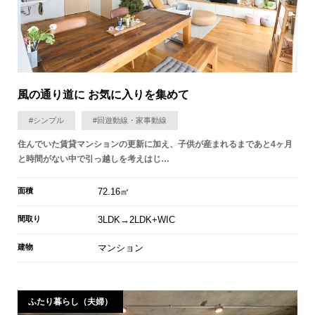
風の通り道に お気に入りを集めて
#シンプル
#回遊動線・家事動線
住んでいた賃貸マンションの更新に加え、子供が産まれるまであと4ヶ月
と時間がない中で引っ越しを考えはじ…
面積
72.16㎡
間取り
3LDK→2LDK+WIC
建物
マンション
ふたり暮らし（夫婦）