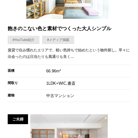
飽きのこない色と素材でつくった大人シンプル
#YouTube紹介
#メディア掲載
賃貸で住み慣れたエリアで、軽い気持ちで始めたという物件探し。早々に
出会ったのは日当たりも風通りも良く…
面積
66.96m²
間取り
1LDK+WIC,書斎
建物
中古マンション
ご夫婦