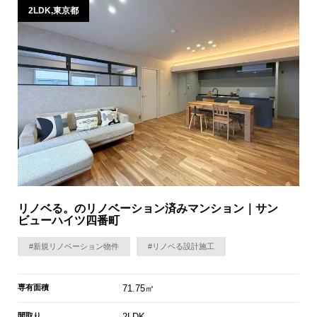
2LDK,東京都
リノベる。のリノベーション済みマンション｜サン
ビューハイツ四番町
#新規リノベーション物件
#リノベる設計施工
専有面積
71.75㎡
間取り
2LDK