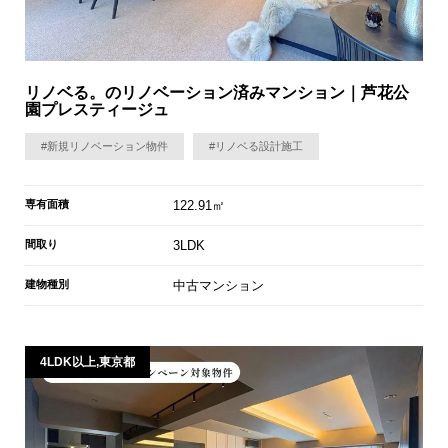
リノベる。のリノベーション済みマンション｜芦花公
園プレスティージュ
#新規リノベーション物件
#リノベる設計施工
専有面積
122.91㎡
間取り
3LDK
建物種別
中古マンション
4LDK以上,東京都