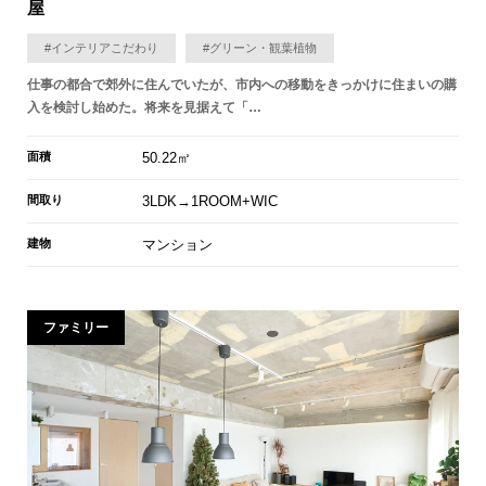
屋
#インテリアこだわり
#グリーン・観葉植物
仕事の都合で郊外に住んでいたが、市内への移動をきっかけに住まいの購
入を検討し始めた。将来を見据えて「…
面積
50.22㎡
間取り
3LDK→1ROOM+WIC
建物
マンション
ファミリー