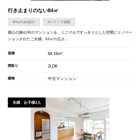
行き止まりのない84㎡
#YouTube紹介
#メディア掲載
都心の築42年のマンションを、ミニマルですっきりとした空間にリノベー
ションされたご夫婦。84㎡の広さ…
面積
84.16m²
間取り
2LDK
建物
中古マンション
夫婦、お子様2人