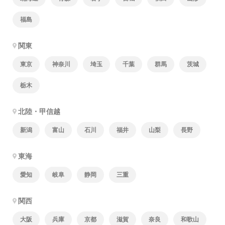
福島
関東
東京
神奈川
埼玉
千葉
群馬
茨城
栃木
北陸・甲信越
新潟
富山
石川
福井
山梨
長野
東海
愛知
岐阜
静岡
三重
関西
大阪
兵庫
京都
滋賀
奈良
和歌山