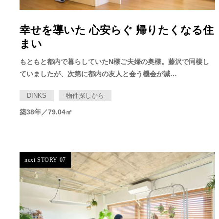
幸せを導いた 心安らぐ 帰りたくなる住
まい
もともと都内で暮らしていたN様ご夫婦の奥様。藤沢で同棲し
ていましたが、次第に都内の友人と会う機会が減…
DINKS
物件探しから
築38年／79.04㎡
next STORY 07