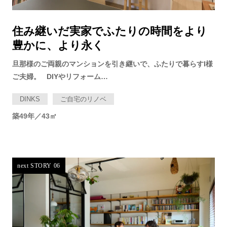
住み継いだ実家でふたりの時間をより
豊かに、より永く
旦那様のご両親のマンションを引き継いで、ふたりで暮らすI様
ご夫婦。 DIYやリフォーム…
DINKS
ご自宅のリノベ
築49年／43㎡
next STORY 06