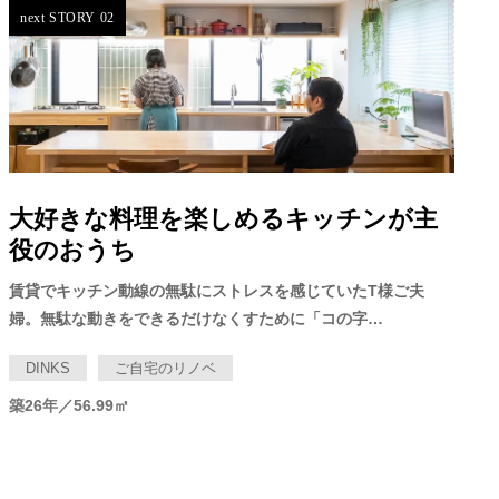
next STORY 02
大好きな料理を楽しめるキッチンが主
役のおうち
賃貸でキッチン動線の無駄にストレスを感じていたT様ご夫
婦。無駄な動きをできるだけなくすために「コの字…
DINKS
ご自宅のリノベ
築26年／56.99㎡