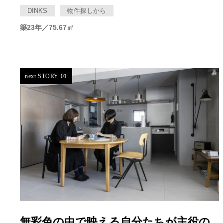
DINKS
物件探しから
築23年／75.67㎡
next STORY 01
無彩色の中で映える自分たちが主役の